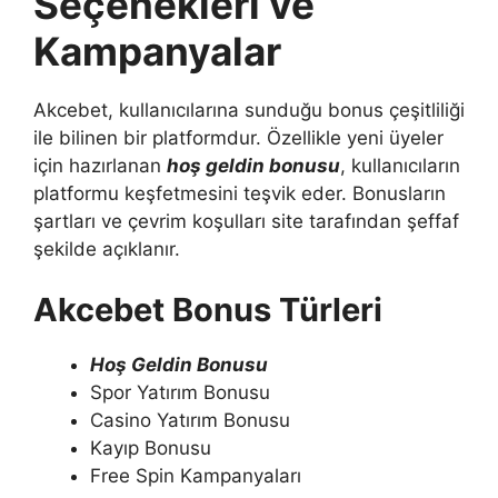
Seçenekleri ve
Kampanyalar
Akcebet, kullanıcılarına sunduğu bonus çeşitliliği
ile bilinen bir platformdur. Özellikle yeni üyeler
için hazırlanan
hoş geldin bonusu
, kullanıcıların
platformu keşfetmesini teşvik eder. Bonusların
şartları ve çevrim koşulları site tarafından şeffaf
şekilde açıklanır.
Akcebet Bonus Türleri
Hoş Geldin Bonusu
Spor Yatırım Bonusu
Casino Yatırım Bonusu
Kayıp Bonusu
Free Spin Kampanyaları