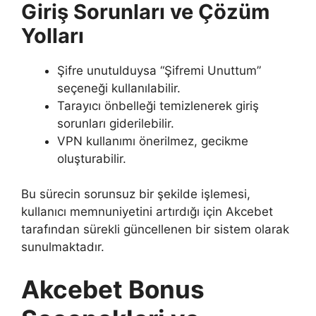
Giriş Sorunları ve Çözüm
Yolları
Şifre unutulduysa “Şifremi Unuttum”
seçeneği kullanılabilir.
Tarayıcı önbelleği temizlenerek giriş
sorunları giderilebilir.
VPN kullanımı önerilmez, gecikme
oluşturabilir.
Bu sürecin sorunsuz bir şekilde işlemesi,
kullanıcı memnuniyetini artırdığı için Akcebet
tarafından sürekli güncellenen bir sistem olarak
sunulmaktadır.
Akcebet Bonus