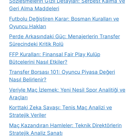
Sözleşmelerin Gizli Detayları: Serbest Kalma Ve
Geri Alma Maddeleri
Futbolu Değiştiren Karar: Bosman Kuralları ve
Oyuncu Hakları
Perde Arkasındaki Güç: Menajerlerin Transfer
Sürecindeki Kritik Rolü
FFP Kuralları: Finansal Fair Play Kulüp
Bütçelerini Nasıl Etkiler?
Transfer Borsası 101: Oyuncu Piyasa Değeri
Nasıl Belirlenir?
Veriyle Maç İzlemek: Yeni Nesil Spor Analitiği ve
Araçları
Korttaki Zeka Savaşı: Tenis Maç Analizi ve
Stratejik Veriler
Maç Kazandıran Hamleler: Teknik Direktörlerin
Stratejik Analiz Sanatı