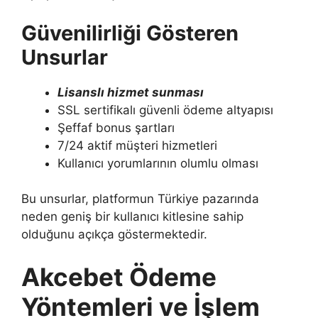
Güvenilirliği Gösteren
Unsurlar
Lisanslı hizmet sunması
SSL sertifikalı güvenli ödeme altyapısı
Şeffaf bonus şartları
7/24 aktif müşteri hizmetleri
Kullanıcı yorumlarının olumlu olması
Bu unsurlar, platformun Türkiye pazarında
neden geniş bir kullanıcı kitlesine sahip
olduğunu açıkça göstermektedir.
Akcebet Ödeme
Yöntemleri ve İşlem