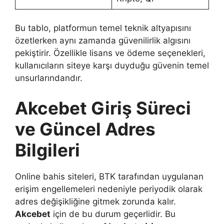
Bu tablo, platformun temel teknik altyapısını
özetlerken aynı zamanda güvenilirlik algısını
pekiştirir. Özellikle lisans ve ödeme seçenekleri,
kullanıcıların siteye karşı duyduğu güvenin temel
unsurlarındandır.
Akcebet Giriş Süreci
ve Güncel Adres
Bilgileri
Online bahis siteleri, BTK tarafından uygulanan
erişim engellemeleri nedeniyle periyodik olarak
adres değişikliğine gitmek zorunda kalır.
Akcebet
için de bu durum geçerlidir. Bu