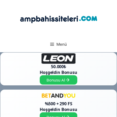
İçeriğe
atla
Menü
50.000₺
Hoşgeldin Bonusu
Bonusu Al
%500 + 290 FS
Hoşgeldin Bonusu