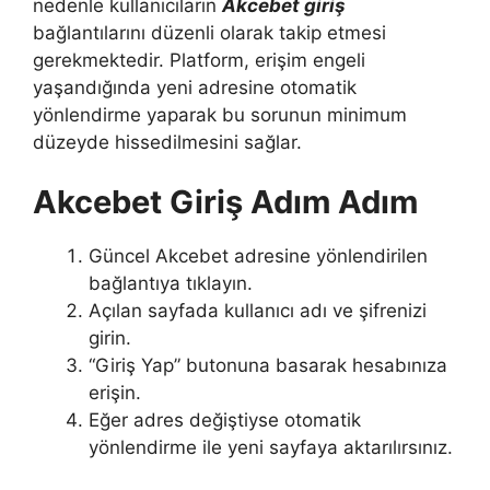
nedenle kullanıcıların
Akcebet giriş
bağlantılarını düzenli olarak takip etmesi
gerekmektedir. Platform, erişim engeli
yaşandığında yeni adresine otomatik
yönlendirme yaparak bu sorunun minimum
düzeyde hissedilmesini sağlar.
Akcebet Giriş Adım Adım
Güncel Akcebet adresine yönlendirilen
bağlantıya tıklayın.
Açılan sayfada kullanıcı adı ve şifrenizi
girin.
“Giriş Yap” butonuna basarak hesabınıza
erişin.
Eğer adres değiştiyse otomatik
yönlendirme ile yeni sayfaya aktarılırsınız.