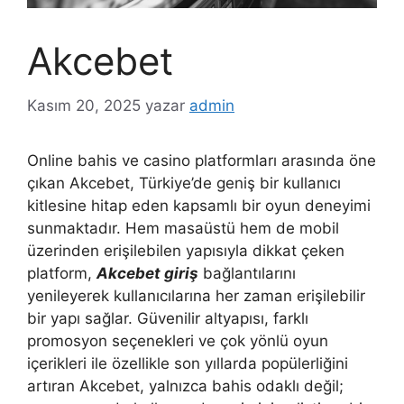
Akcebet
Kasım 20, 2025
yazar
admin
Online bahis ve casino platformları arasında öne
çıkan Akcebet, Türkiye’de geniş bir kullanıcı
kitlesine hitap eden kapsamlı bir oyun deneyimi
sunmaktadır. Hem masaüstü hem de mobil
üzerinden erişilebilen yapısıyla dikkat çeken
platform,
Akcebet giriş
bağlantılarını
yenileyerek kullanıcılarına her zaman erişilebilir
bir yapı sağlar. Güvenilir altyapısı, farklı
promosyon seçenekleri ve çok yönlü oyun
içerikleri ile özellikle son yıllarda popülerliğini
artıran Akcebet, yalnızca bahis odaklı değil;