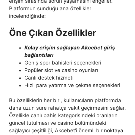
erişim sırasında sorun yaşamasını engeller.
Platformun sunduğu ana özellikler
incelendiğinde:
Öne Çıkan Özellikler
Kolay erişim sağlayan Akcebet giriş
bağlantıları
Geniş spor bahisleri seçenekleri
Popüler slot ve casino oyunları
Canlı destek hizmeti
Hızlı para yatırma ve çekme seçenekleri
Bu özelliklerin her biri, kullanıcıların platformda
daha uzun süre rahatça vakit geçirmesini sağlar.
Özellikle canlı bahis kategorisindeki oranların
güncel tutulması ve casino bölümündeki
sağlayıcı çeşitliliği, Akcebet’i önemli bir noktaya