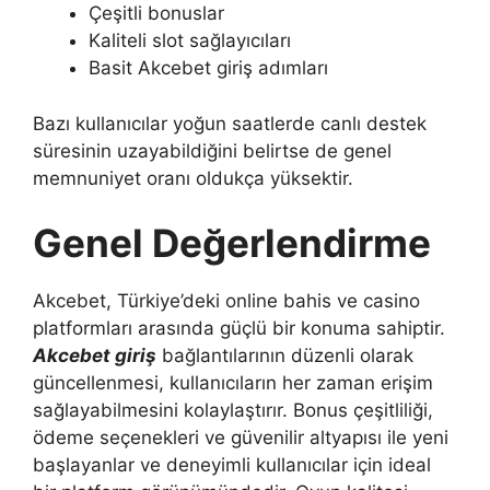
Çeşitli bonuslar
Kaliteli slot sağlayıcıları
Basit Akcebet giriş adımları
Bazı kullanıcılar yoğun saatlerde canlı destek
süresinin uzayabildiğini belirtse de genel
memnuniyet oranı oldukça yüksektir.
Genel Değerlendirme
Akcebet, Türkiye’deki online bahis ve casino
platformları arasında güçlü bir konuma sahiptir.
Akcebet giriş
bağlantılarının düzenli olarak
güncellenmesi, kullanıcıların her zaman erişim
sağlayabilmesini kolaylaştırır. Bonus çeşitliliği,
ödeme seçenekleri ve güvenilir altyapısı ile yeni
başlayanlar ve deneyimli kullanıcılar için ideal