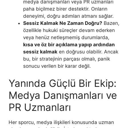
medya danışmanları veya PR uzmanları
paha biçilmez birer destektir. Onların
deneyimi, doğru adımları atmanı sağlar.
Sessiz Kalmak Ne Zaman Doğru?
Bazen,
özellikle hukuki süreçler devam ederken
veya henüz netleşmemiş durumlarda,
kısa ve öz bir açıklama yapıp ardından
sessiz kalmak
en doğrusu olabilir. Ancak
bu, bir stratejinin parçası olmalı, panik
sonucu verilen bir karar değil.
Yanında Güçlü Bir Ekip:
Medya Danışmanları ve
PR Uzmanları
Her sporcu, medya ilişkileri konusunda uzman