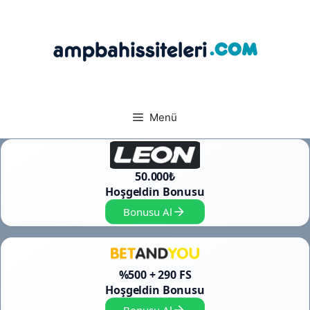
İçeriğe
atla
Menü
50.000₺
Hoşgeldin Bonusu
Bonusu Al
%500 + 290 FS
Hoşgeldin Bonusu