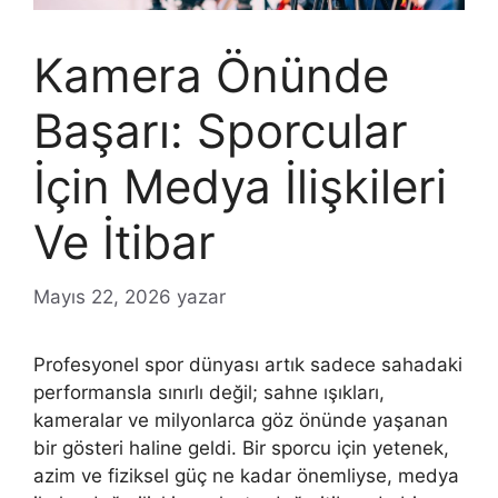
Kamera Önünde
Başarı: Sporcular
İçin Medya İlişkileri
Ve İtibar
Mayıs 22, 2026
yazar
Profesyonel spor dünyası artık sadece sahadaki
performansla sınırlı değil; sahne ışıkları,
kameralar ve milyonlarca göz önünde yaşanan
bir gösteri haline geldi. Bir sporcu için yetenek,
azim ve fiziksel güç ne kadar önemliyse, medya