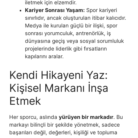
iletmek için elzemdir.
Kariyer Sonrası Yaşam:
Spor kariyeri
sınırlıdır, ancak oluşturulan itibar kalıcıdır.
Medya ile kurulan güçlü bir ilişki, spor
sonrası yorumculuk, antrenörlük, iş
dünyasına geçiş veya sosyal sorumluluk
projelerinde liderlik gibi fırsatların
kapılarını aralar.
Kendi Hikayeni Yaz:
Kişisel Markanı İnşa
Etmek
Her sporcu, aslında
yürüyen bir markadır
. Bu
markayı bilinçli bir şekilde yönetmek, sadece
başarıları değil, değerleri, kişiliği ve topluma