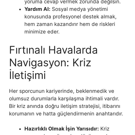
yoruma cevap vermek zorunda değilsin.
Yardım Al:
Sosyal medya yönetimi
konusunda profesyonel destek almak,
hem zaman kazandırır hem de riskleri
minimize eder.
Fırtınalı Havalarda
Navigasyon: Kriz
İletişimi
Her sporcunun kariyerinde, beklenmedik ve
olumsuz durumlarla karşılaşma ihtimali vardır.
Bir kriz anında doğru iletişim stratejisi, itibarını
korumanın ve hatta güçlendirmenin anahtarıdır.
Hazırlıklı Olmak İşin Yarısıdır:
Kriz