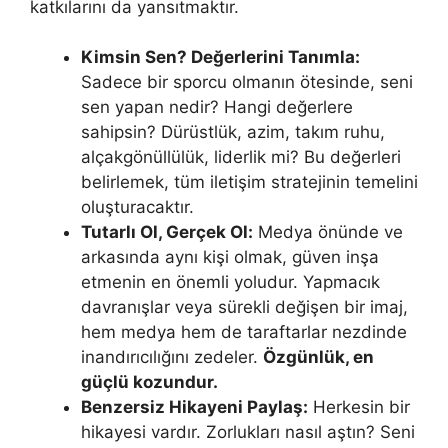
katkılarını da yansıtmaktır.
Kimsin Sen? Değerlerini Tanımla:
Sadece bir sporcu olmanın ötesinde, seni
sen yapan nedir? Hangi değerlere
sahipsin? Dürüstlük, azim, takım ruhu,
alçakgönüllülük, liderlik mi? Bu değerleri
belirlemek, tüm iletişim stratejinin temelini
oluşturacaktır.
Tutarlı Ol, Gerçek Ol:
Medya önünde ve
arkasında aynı kişi olmak, güven inşa
etmenin en önemli yoludur. Yapmacık
davranışlar veya sürekli değişen bir imaj,
hem medya hem de taraftarlar nezdinde
inandırıcılığını zedeler.
Özgünlük, en
güçlü kozundur.
Benzersiz Hikayeni Paylaş:
Herkesin bir
hikayesi vardır. Zorlukları nasıl aştın? Seni