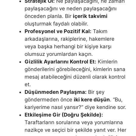
Stratejik Ol:
Ne paylaşacağını, ne zaman
paylaşacağını ve neden paylaşacağını
önceden planla. Bir
içerik takvimi
oluşturmak faydalı olabilir.
Profesyonel ve Pozitif Kal:
Takım
arkadaşlarına, rakiplerine, hakemlere
veya başka herhangi bir kişiye karşı
olumsuz yorumlardan kaçın.
Gizlilik Ayarlarını Kontrol Et:
Kimlerin
gönderilerini görebileceğini, kimlerin sana
mesaj atabileceğini düzenli olarak kontrol
et.
Düşünmeden Paylaşma:
Bir şey
göndermeden önce
iki kere düşün
. “Bu,
kariyerime nasıl yansır?” diye kendine sor.
Etkileşime Gir (Doğru Şekilde):
Taraftarların sorularına veya yorumlarına
nazikçe ve seçici bir şekilde yanıt ver. Her