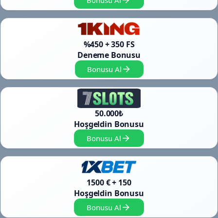
Bonusu Al
%450 + 350 FS
Deneme Bonusu
Bonusu Al
50.000₺
Hoşgeldin Bonusu
Bonusu Al
1500 € + 150
Hoşgeldin Bonusu
Bonusu Al