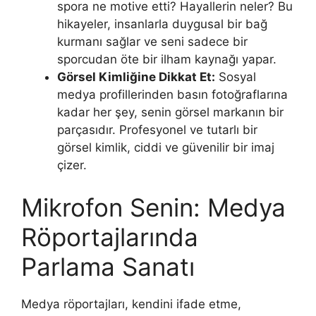
spora ne motive etti? Hayallerin neler? Bu
hikayeler, insanlarla duygusal bir bağ
kurmanı sağlar ve seni sadece bir
sporcudan öte bir ilham kaynağı yapar.
Görsel Kimliğine Dikkat Et:
Sosyal
medya profillerinden basın fotoğraflarına
kadar her şey, senin görsel markanın bir
parçasıdır. Profesyonel ve tutarlı bir
görsel kimlik, ciddi ve güvenilir bir imaj
çizer.
Mikrofon Senin: Medya
Röportajlarında
Parlama Sanatı
Medya röportajları, kendini ifade etme,