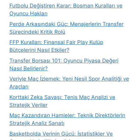
Futbolu Değiştiren Karar: Bosman Kuralları ve
Oyuncu Hakları
Perde Arkasındaki Güç: Menajerlerin Transfer
Sürecindeki Kritik Rolü
FFP Kuralları: Finansal Fair Play Kulüp
Bütçelerini Nasıl Etkiler?
Transfer Borsası 101: Oyuncu Piyasa Değeri
Nasıl Belirlenir?
Veriyle Maç İzlemek: Yeni Nesil Spor Analitiği ve
Araçları
Korttaki Zeka Savaşı: Tenis Maç Analizi ve
Stratejik Veriler
Maç Kazandıran Hamleler: Teknik Direktörlerin
Stratejik Analiz Sanatı
Basketbolda Verinin Gücü: İstatistikler Ve