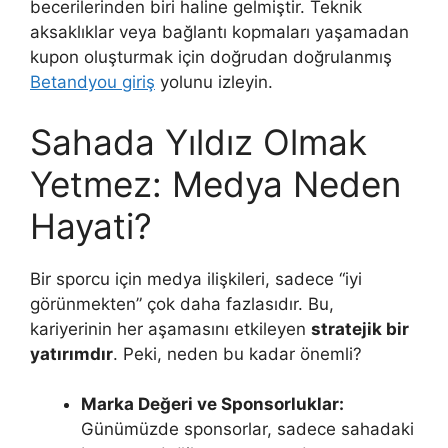
becerilerinden biri haline gelmiştir. Teknik
aksaklıklar veya bağlantı kopmaları yaşamadan
kupon oluşturmak için doğrudan doğrulanmış
Betandyou giriş
yolunu izleyin.
Sahada Yıldız Olmak
Yetmez: Medya Neden
Hayati?
Bir sporcu için medya ilişkileri, sadece “iyi
görünmekten” çok daha fazlasıdır. Bu,
kariyerinin her aşamasını etkileyen
stratejik bir
yatırımdır
. Peki, neden bu kadar önemli?
Marka Değeri ve Sponsorluklar:
Günümüzde sponsorlar, sadece sahadaki