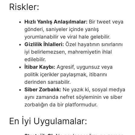
Riskler:
Hızlı Yanlış Anlaşılmalar:
Bir tweet veya
gönderi, saniyeler içinde yanlış
yorumlanabilir ve viral hale gelebilir.
Gizlilik İhlalleri:
Özel hayatının sınırlarını
iyi belirlemezsen, mahremiyetin ihlal
edilebilir.
İtibar Kaybı:
Agresif, uygunsuz veya
politik içerikler paylaşmak, itibarını
derinden sarsabilir.
Siber Zorbalık:
Ne yazık ki, sosyal medya
aynı zamanda nefret söyleminin ve siber
zorbalığın da bir platformudur.
En İyi Uygulamalar: