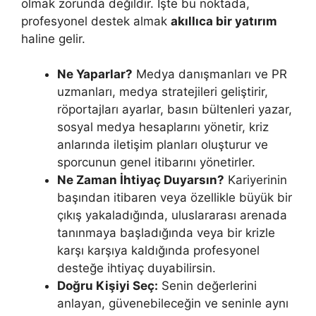
olmak zorunda değildir. İşte bu noktada,
profesyonel destek almak
akıllıca bir yatırım
haline gelir.
Ne Yaparlar?
Medya danışmanları ve PR
uzmanları, medya stratejileri geliştirir,
röportajları ayarlar, basın bültenleri yazar,
sosyal medya hesaplarını yönetir, kriz
anlarında iletişim planları oluşturur ve
sporcunun genel itibarını yönetirler.
Ne Zaman İhtiyaç Duyarsın?
Kariyerinin
başından itibaren veya özellikle büyük bir
çıkış yakaladığında, uluslararası arenada
tanınmaya başladığında veya bir krizle
karşı karşıya kaldığında profesyonel
desteğe ihtiyaç duyabilirsin.
Doğru Kişiyi Seç:
Senin değerlerini
anlayan, güvenebileceğin ve seninle aynı