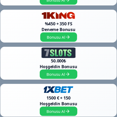
Bonusu Al
%450 + 350 FS
Deneme Bonusu
Bonusu Al
50.000₺
Hoşgeldin Bonusu
Bonusu Al
1500 € + 150
Hoşgeldin Bonusu
Bonusu Al