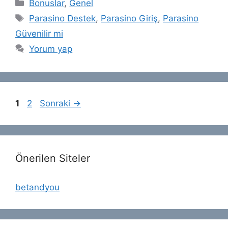
Kategoriler
Bonuslar
,
Genel
Etiketler
Parasino Destek
,
Parasino Giriş
,
Parasino
Güvenilir mi
Yorum yap
Sayfa
Sayfa
1
2
Sonraki
→
Önerilen Siteler
betandyou