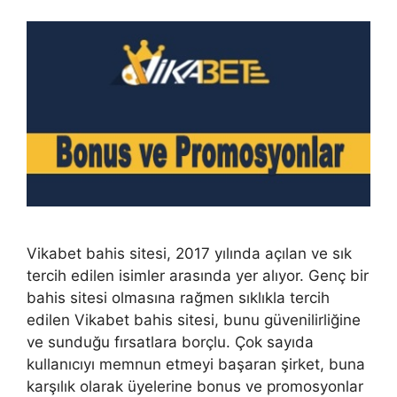
Vikabet bahis sitesi, 2017 yılında açılan ve sık
tercih edilen isimler arasında yer alıyor. Genç bir
bahis sitesi olmasına rağmen sıklıkla tercih
edilen Vikabet bahis sitesi, bunu güvenilirliğine
ve sunduğu fırsatlara borçlu. Çok sayıda
kullanıcıyı memnun etmeyi başaran şirket, buna
karşılık olarak üyelerine bonus ve promosyonlar