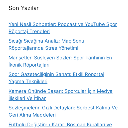
Son Yazılar
Yeni Nesil Sohbetler: Podcast ve YouTube Spor
Röportaj Trendleri
Sıcağı Sıcağına Analiz: Maç Sonu
Röportajlarında Stres Yönetimi
Manşetleri Süsleyen Sözler: Spor Tarihinin En
İkonik Röportajları
Spor Gazeteciliğinin Sanatı: Etkili Röportaj
Yapma Teknikleri
Kamera Önünde Başarı: Sporcular İçin Medya
İlişkileri Ve İtibar
Sözleşmelerin Gizli Detayları: Serbest Kalma Ve
Geri Alma Maddeleri
Futbolu Değiştiren Karar: Bosman Kuralları ve