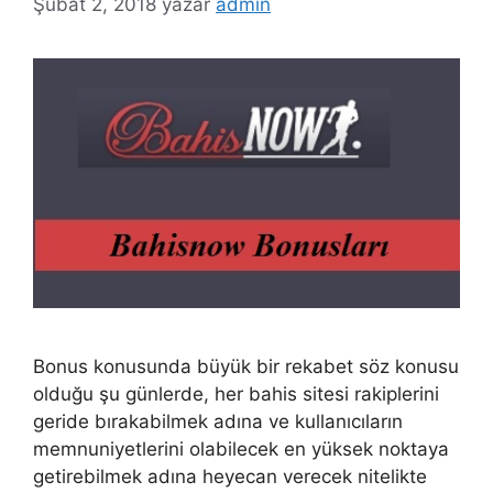
Şubat 2, 2018
yazar
admin
Bonus konusunda büyük bir rekabet söz konusu
olduğu şu günlerde, her bahis sitesi rakiplerini
geride bırakabilmek adına ve kullanıcıların
memnuniyetlerini olabilecek en yüksek noktaya
getirebilmek adına heyecan verecek nitelikte