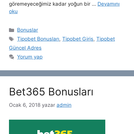
göremeyeceğimiz kadar yoğun bir …
Devamını
oku
Kategoriler
Bonuslar
Etiketler
Tipobet Bonusları
,
Tipobet Giriş
,
Tipobet
Güncel Adres
Yorum yap
Bet365 Bonusları
Ocak 6, 2018
yazar
admin