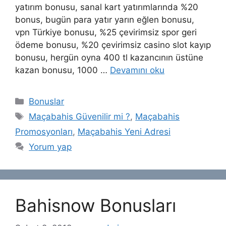
yatırım bonusu, sanal kart yatırımlarında %20
bonus, bugün para yatır yarın eğlen bonusu,
vpn Türkiye bonusu, %25 çevirimsiz spor geri
ödeme bonusu, %20 çevirimsiz casino slot kayıp
bonusu, hergün oyna 400 tl kazancının üstüne
kazan bonusu, 1000 …
Devamını oku
Kategoriler
Bonuslar
Etiketler
Maçabahis Güvenilir mi ?
,
Maçabahis
Promosyonları
,
Maçabahis Yeni Adresi
Yorum yap
Bahisnow Bonusları