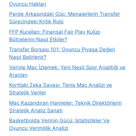
Oyuncu Hakları
Perde Arkasındaki Güç: Menajerlerin Transfer
Sürecindeki Kritik Rolü
FFP Kuralları: Finansal Fair Play Kulüp
Bütçelerini Nasıl Etkiler?
Transfer Borsası 101: Oyuncu Piyasa Değeri
Nasıl Belirlenir?
Veriyle Maç İzlemek: Yeni Nesil Spor Analitiği ve
Araçları
Korttaki Zeka Savaşı: Tenis Maç Analizi ve
Stratejik Veriler
Maç Kazandıran Hamleler: Teknik Direktörlerin
Stratejik Analiz Sanatı
Basketbolda Verinin Gücü: İstatistikler Ve
Oyuncu Verimlilik Analizi