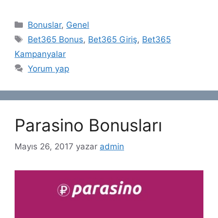
Kategoriler
Bonuslar
,
Genel
Etiketler
Bet365 Bonus
,
Bet365 Giriş
,
Bet365
Kampanyalar
Yorum yap
Parasino Bonusları
Mayıs 26, 2017
yazar
admin