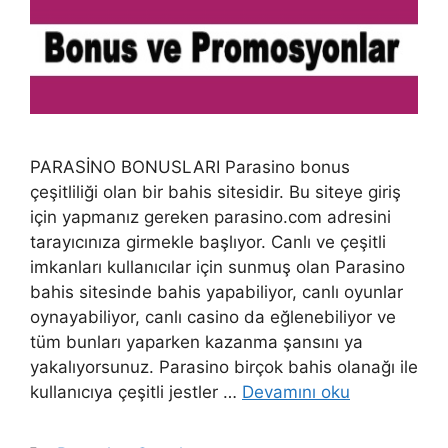
PARASİNO BONUSLARI Parasino bonus
çeşitliliği olan bir bahis sitesidir. Bu siteye giriş
için yapmanız gereken parasino.com adresini
tarayıcınıza girmekle başlıyor. Canlı ve çeşitli
imkanları kullanıcılar için sunmuş olan Parasino
bahis sitesinde bahis yapabiliyor, canlı oyunlar
oynayabiliyor, canlı casino da eğlenebiliyor ve
tüm bunları yaparken kazanma şansını ya
yakalıyorsunuz. Parasino birçok bahis olanağı ile
kullanıcıya çeşitli jestler …
Devamını oku