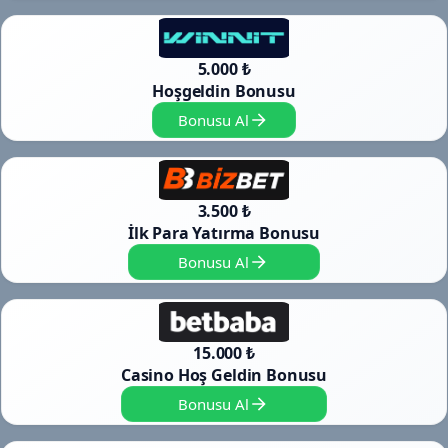
5.000 ₺
Hoşgeldin Bonusu
Bonusu Al
3.500 ₺
İlk Para Yatırma Bonusu
Bonusu Al
15.000 ₺
Casino Hoş Geldin Bonusu
Bonusu Al