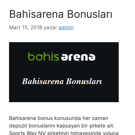
Bahisarena Bonusları
Mart 15, 2018
yazar
admin
Bahisarena bonus konusunda her zaman
depozit bonuslarını kapsayan bir şirkete ait.
Sports Way NV şirketinin himayesinde yoluna