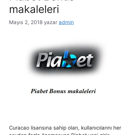
makaleleri
Mayıs 2, 2018
yazar
admin
Curacao lisansına sahip olan, kullanıcılarını her