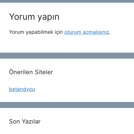
Yorum yapın
Yorum yapabilmek için
oturum açmalısınız
.
Önerilen Siteler
betandyou
Son Yazılar