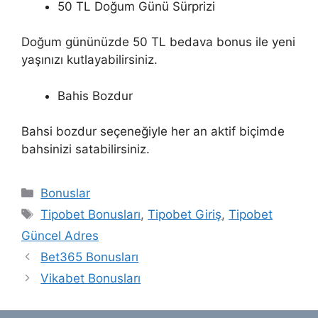
50 TL Doğum Günü Sürprizi
Doğum gününüzde 50 TL bedava bonus ile yeni
yaşınızı kutlayabilirsiniz.
Bahis Bozdur
Bahsi bozdur seçeneğiyle her an aktif biçimde
bahsinizi satabilirsiniz.
Kategoriler
Bonuslar
Etiketler
Tipobet Bonusları
,
Tipobet Giriş
,
Tipobet
Güncel Adres
Bet365 Bonusları
Vikabet Bonusları