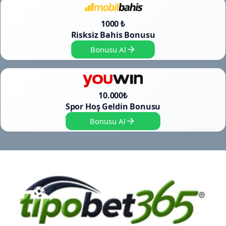
1000 ₺
Risksiz Bahis Bonusu
Bonusu Al
10.000₺
Spor Hoş Geldin Bonusu
Bonusu Al