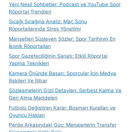
Yeni Nesil Sohbetler: Podcast ve YouTube Spor
Röportaj Trendleri
Sıcağı Sıcağına Analiz: Maç Sonu
Röportajlarında Stres Yönetimi
Manşetleri Süsleyen Sözler: Spor Tarihinin En
İkonik Röportajları
Spor Gazeteciliğinin Sanatı: Etkili Röportaj
Yapma Teknikleri
Kamera Önünde Başarı: Sporcular İçin Medya
İlişkileri Ve İtibar
Sözleşmelerin Gizli Detayları: Serbest Kalma Ve
Geri Alma Maddeleri
Futbolu Değiştiren Karar: Bosman Kuralları ve
Oyuncu Hakları
Perde Arkasındaki Güç: Menajerlerin Transfer