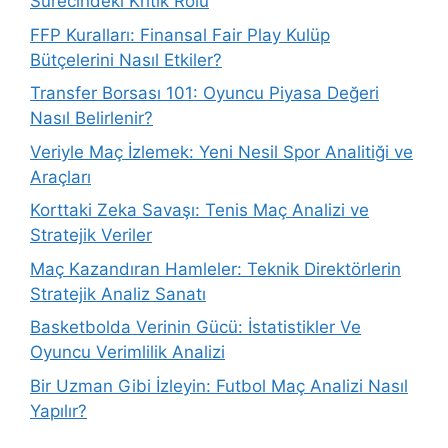
Sürecindeki Kritik Rolü
FFP Kuralları: Finansal Fair Play Kulüp
Bütçelerini Nasıl Etkiler?
Transfer Borsası 101: Oyuncu Piyasa Değeri
Nasıl Belirlenir?
Veriyle Maç İzlemek: Yeni Nesil Spor Analitiği ve
Araçları
Korttaki Zeka Savaşı: Tenis Maç Analizi ve
Stratejik Veriler
Maç Kazandıran Hamleler: Teknik Direktörlerin
Stratejik Analiz Sanatı
Basketbolda Verinin Gücü: İstatistikler Ve
Oyuncu Verimlilik Analizi
Bir Uzman Gibi İzleyin: Futbol Maç Analizi Nasıl
Yapılır?