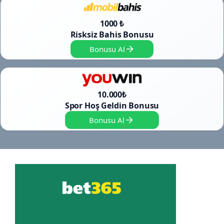
1000 ₺
Risksiz Bahis Bonusu
Bonusu Al
10.000₺
Spor Hoş Geldin Bonusu
Bonusu Al