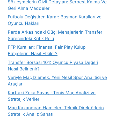
Sözleşmelerin Gizli Detayları: Serbest Kalma Ve
Geri Alma Maddeleri
Futbolu Değiştiren Karar: Bosman Kuralları ve
Oyuncu Hakları
Perde Arkasındaki Güç: Menajerlerin Transfer
Sürecindeki Kritik Rolü
FFP Kuralları: Finansal Fair Play Kulüp
Bütçelerini Nasıl Etkiler?
Transfer Borsası 101: Oyuncu Piyasa Değeri
Nasıl Belirlenir?
Veriyle Maç İzlemek: Yeni Nesil Spor Analitiği ve
Araçları
Korttaki Zeka Savaşı: Tenis Maç Analizi ve
Stratejik Veriler
Maç Kazandıran Hamleler: Teknik Direktörlerin
Stratejik Analiz Sanatı