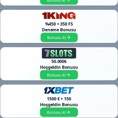
Bonusu Al
%450 + 350 FS
Deneme Bonusu
Bonusu Al
50.000₺
Hoşgeldin Bonusu
Bonusu Al
1500 € + 150
Hoşgeldin Bonusu
Bonusu Al