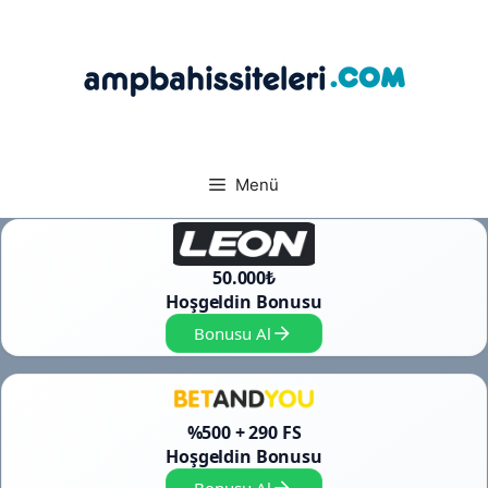
İçeriğe
atla
Menü
50.000₺
Hoşgeldin Bonusu
Bonusu Al
%500 + 290 FS
Hoşgeldin Bonusu