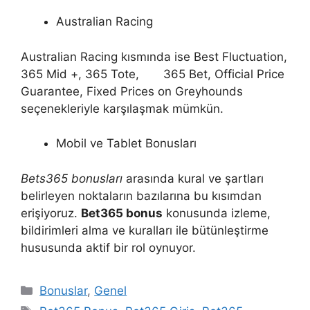
Australian Racing
Australian Racing kısmında ise Best Fluctuation,
365 Mid +, 365 Tote, 365 Bet, Official Price
Guarantee, Fixed Prices on Greyhounds
seçenekleriyle karşılaşmak mümkün.
Mobil ve Tablet Bonusları
Bets365 bonusları
arasında kural ve şartları
belirleyen noktaların bazılarına bu kısımdan
erişiyoruz.
Bet365 bonus
konusunda izleme,
bildirimleri alma ve kuralları ile bütünleştirme
hususunda aktif bir rol oynuyor.
Kategoriler
Bonuslar
,
Genel
Etiketler