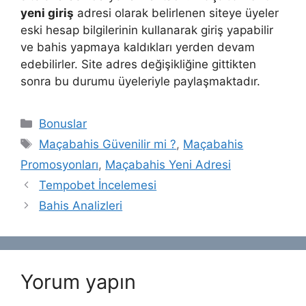
yeni giriş
adresi olarak belirlenen siteye üyeler
eski hesap bilgilerinin kullanarak giriş yapabilir
ve bahis yapmaya kaldıkları yerden devam
edebilirler. Site adres değişikliğine gittikten
sonra bu durumu üyeleriyle paylaşmaktadır.
Kategoriler
Bonuslar
Etiketler
Maçabahis Güvenilir mi ?
,
Maçabahis
Promosyonları
,
Maçabahis Yeni Adresi
Tempobet İncelemesi
Bahis Analizleri
Yorum yapın