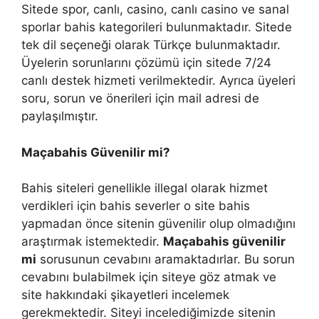
Sitede spor, canlı, casino, canlı casino ve sanal
sporlar bahis kategorileri bulunmaktadır. Sitede
tek dil seçeneği olarak Türkçe bulunmaktadır.
Üyelerin sorunlarını çözümü için sitede 7/24
canlı destek hizmeti verilmektedir. Ayrıca üyeleri
soru, sorun ve önerileri için mail adresi de
paylaşılmıştır.
Maçabahis Güvenilir mi?
Bahis siteleri genellikle illegal olarak hizmet
verdikleri için bahis severler o site bahis
yapmadan önce sitenin güvenilir olup olmadığını
araştırmak istemektedir.
Maçabahis güvenilir
mi
sorusunun cevabını aramaktadırlar. Bu sorun
cevabını bulabilmek için siteye göz atmak ve
site hakkındaki şikayetleri incelemek
gerekmektedir. Siteyi incelediğimizde sitenin