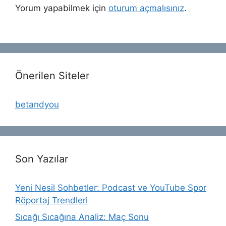
Yorum yapabilmek için
oturum açmalısınız
.
Önerilen Siteler
betandyou
Son Yazılar
Yeni Nesil Sohbetler: Podcast ve YouTube Spor
Röportaj Trendleri
Sıcağı Sıcağına Analiz: Maç Sonu