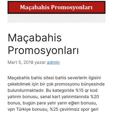
Maçabahis
Promosyonları
Mart 5, 2018
yazar
admin
Maçabahis bahis sitesi bahis severlerin ilgisini
çekebilmek için bir çok promosyonu bünyesinde
bulundurmaktadır. Bu kategoride %15 qr kod
yatırım bonusu, sanal kart yatırımlarında %20
bonus, bugün para yatır yarın eğlen bonusu,
vpn Türkiye bonusu, %25 çevirimsiz spor geri