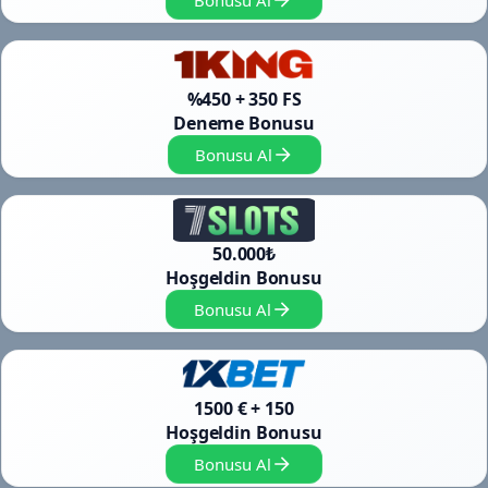
Bonusu Al
%450 + 350 FS
Deneme Bonusu
Bonusu Al
50.000₺
Hoşgeldin Bonusu
Bonusu Al
1500 € + 150
Hoşgeldin Bonusu
Bonusu Al