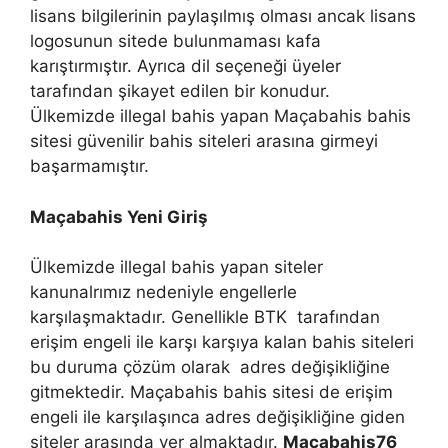
lisans bilgilerinin paylaşılmış olması ancak lisans
logosunun sitede bulunmaması kafa
karıştırmıştır. Ayrıca dil seçeneği üyeler
tarafından şikayet edilen bir konudur.
Ülkemizde illegal bahis yapan Maçabahis bahis
sitesi güvenilir bahis siteleri arasına girmeyi
başarmamıştır.
Maçabahis Yeni Giriş
Ülkemizde illegal bahis yapan siteler
kanunalrımız nedeniyle engellerle
karşılaşmaktadır. Genellikle BTK tarafından
erişim engeli ile karşı karşıya kalan bahis siteleri
bu duruma çözüm olarak adres değişikliğine
gitmektedir. Maçabahis bahis sitesi de erişim
engeli ile karşılaşınca adres değişikliğine giden
siteler arasında yer almaktadır.
Maçabahis76