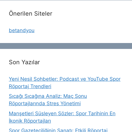
Önerilen Siteler
betandyou
Son Yazılar
Yeni Nesil Sohbetler: Podcast ve YouTube Spor
Röportaj Trendleri
Sıcağı Sıcağına Analiz: Maç Sonu
Röportajlarında Stres Yönetimi
Manşetleri Süsleyen Sözler: Spor Tarihinin En
İkonik Röportajları
Spor Gazeteciliğinin Sanatı: Etkili Röportaj