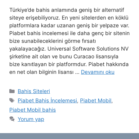
Türkiye’de bahis anlamında geniş bir alternatif
siteye erişebiliyoruz. En yeni sitelerden en köklü
platformlara kadar uzanan geniş bir yelpaze var.
Piabet bahis incelemesi ile daha genç bir sitenin
bize sunabileceklerini görme fırsatı
yakalayacağız. Universal Software Solutions NV
şirketine ait olan ve bunu Curacao lisansıyla
bize kanıtlayan bir platformdur. Piabet hakkında
en net olan bilginin lisansı …
Devamını oku
Kategoriler
Bahis Siteleri
Etiketler
Piabet Bahis İncelemesi
,
Piabet Mobil
,
Piabet Mobil bahis
Yorum yap