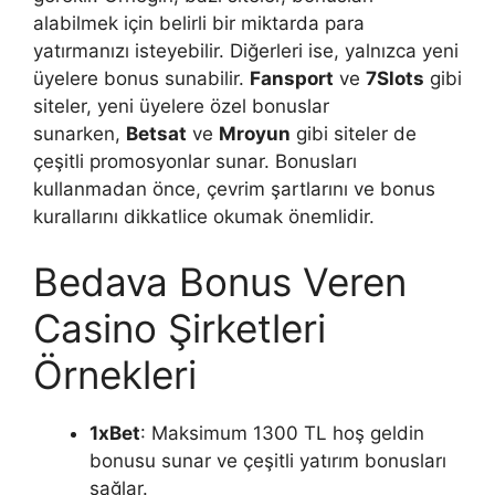
alabilmek için belirli bir miktarda para
yatırmanızı isteyebilir. Diğerleri ise, yalnızca yeni
üyelere bonus sunabilir.
Fansport
ve
7Slots
gibi
siteler, yeni üyelere özel bonuslar
sunarken,
Betsat
ve
Mroyun
gibi siteler de
çeşitli promosyonlar sunar. Bonusları
kullanmadan önce, çevrim şartlarını ve bonus
kurallarını dikkatlice okumak önemlidir.
Bedava Bonus Veren
Casino Şirketleri
Örnekleri
1xBet
: Maksimum 1300 TL hoş geldin
bonusu sunar ve çeşitli yatırım bonusları
sağlar.