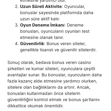
etmesine yardımcı olur.
Uzun Süreli Aktivite
: Oyuncular,
bonuslar sayesinde platformda daha
uzun süre aktif kalır.
Oyun Deneme İmkanı
: Deneme
bonusları, oyuncuların oyunları test
etmesine olanak tanır.
Güvenilirlik
: Bonus veren siteler,
genellikle lisanslı ve güvenilir sitelerdir.
Sonuç olarak, bedava bonus veren casino
şirketleri ve kumar siteleri, oyunculara çeşitli
avantajlar sunar. Bu bonuslar, oyuncuların daha
fazla kazanç elde etmesine yardımcı olurken,
sitelere olan bağlılıklarını da artırır. Ancak,
bonusları kullanmadan önce sitelerin
güvenilirliğini kontrol etmek ve bonus şartlarını
dikkatlice okumak önemlidir.