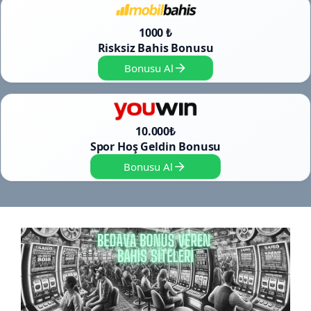
1000 ₺
Risksiz Bahis Bonusu
Bonusu Al
10.000₺
Spor Hoş Geldin Bonusu
Bonusu Al