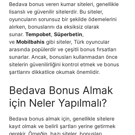
Bedava bonus veren kumar siteleri, genellikle
lisanslı ve güvenilir sitelerdir. Bu siteler,
oyuncuların sorunsuz bir şekilde ödemelerini
alırken, bonuslarını da eksiksiz olarak
sunar.
Tempobet
,
Süperbetin
,
ve
Mobilbahis
gibi siteler, Türk oyuncular
arasında popülerdir ve çeşitli bonus fırsatları
sunarlar. Ancak, bonusları kullanmadan önce
sitelerin güvenilirliğini kontrol etmek ve bonus
şartlarını dikkatlice okumak önemlidir.
Bedava Bonus Almak
için Neler Yapılmalı?
Bedava bonus almak için, genellikle sitelere
kayıt olmak ve belirli şartları yerine getirmek
gerekir. Örneğin, bazı siteler, bonusları