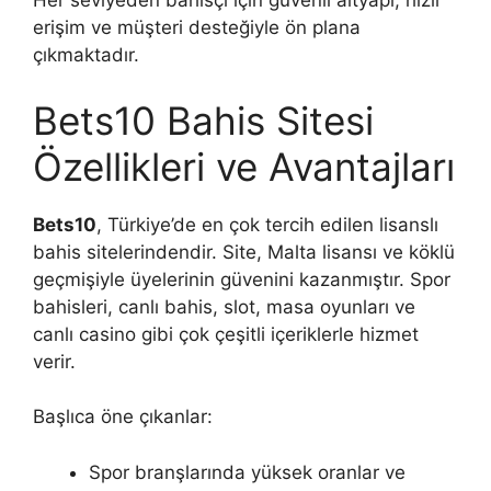
Her seviyeden bahisçi için güvenli altyapı, hızlı
erişim ve müşteri desteğiyle ön plana
çıkmaktadır
.
Bets10 Bahis Sitesi
Özellikleri ve Avantajları
Bets10
, Türkiye’de en çok tercih edilen lisanslı
bahis sitelerindendir. Site, Malta lisansı ve köklü
geçmişiyle üyelerinin güvenini kazanmıştır. Spor
bahisleri, canlı bahis, slot, masa oyunları ve
canlı casino gibi çok çeşitli içeriklerle hizmet
verir.
Başlıca öne çıkanlar:
Spor branşlarında yüksek oranlar ve