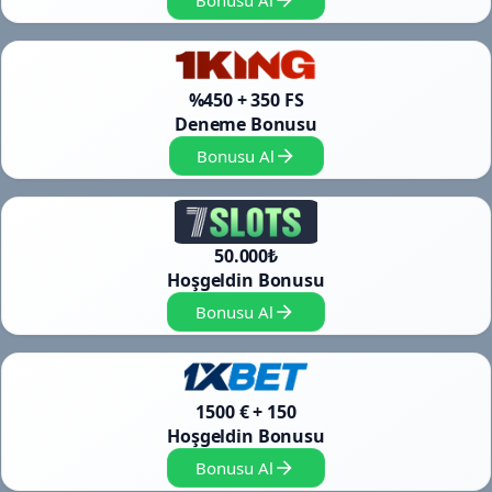
Bonusu Al
%450 + 350 FS
Deneme Bonusu
Bonusu Al
50.000₺
Hoşgeldin Bonusu
Bonusu Al
1500 € + 150
Hoşgeldin Bonusu
Bonusu Al