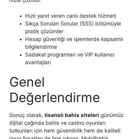
hızla çözülür.
Hızlı yanıt veren canlı destek hizmeti
Sıkça Sorulan Sorular (SSS) bölümüyle
pratik çözümler
Hesap güvenliği ve işlemlerde kapsamlı
bilgilendirme
Sadakat programları ve VIP kullanıcı
avantajları
Genel
Değerlendirme
Sonuç olarak,
lisanslı bahis siteleri
günümüz
dijital çağında bahis ve casino oyunları
tutkunları için hem güvenilirlik hem de kaliteli
oyun fırsatları ile öne çıkıyor. Mobilbahis,