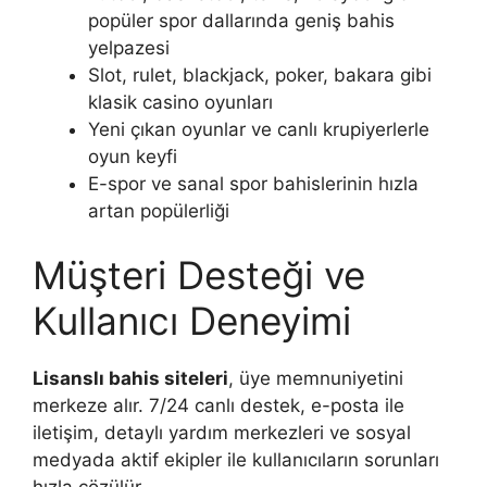
popüler spor dallarında geniş bahis
yelpazesi
Slot, rulet, blackjack, poker, bakara gibi
klasik casino oyunları
Yeni çıkan oyunlar ve canlı krupiyerlerle
oyun keyfi
E-spor ve sanal spor bahislerinin hızla
artan popülerliği
Müşteri Desteği ve
Kullanıcı Deneyimi
Lisanslı bahis siteleri
, üye memnuniyetini
merkeze alır. 7/24 canlı destek, e-posta ile
iletişim, detaylı yardım merkezleri ve sosyal
medyada aktif ekipler ile kullanıcıların sorunları