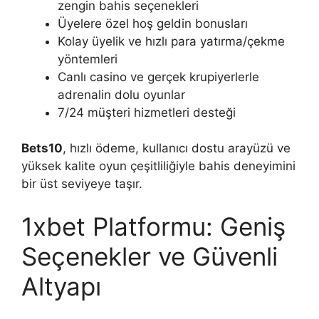
zengin bahis seçenekleri
Üyelere özel hoş geldin bonusları
Kolay üyelik ve hızlı para yatırma/çekme
yöntemleri
Canlı casino ve gerçek krupiyerlerle
adrenalin dolu oyunlar
7/24 müşteri hizmetleri desteği
Bets10
, hızlı ödeme, kullanıcı dostu arayüzü ve
yüksek kalite oyun çeşitliliğiyle bahis deneyimini
bir üst seviyeye taşır.
1xbet Platformu: Geniş
Seçenekler ve Güvenli
Altyapı