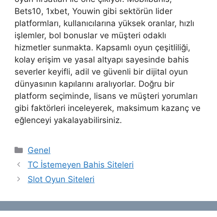
Bets10, 1xbet, Youwin gibi sektörün lider
platformları, kullanıcılarına yüksek oranlar, hızlı
işlemler, bol bonuslar ve müşteri odaklı
hizmetler sunmakta. Kapsamlı oyun çeşitliliği,
kolay erişim ve yasal altyapı sayesinde bahis
severler keyifli, adil ve güvenli bir dijital oyun
dünyasının kapılarını aralıyorlar. Doğru bir
platform seçiminde, lisans ve müşteri yorumları
gibi faktörleri inceleyerek, maksimum kazanç ve
eğlenceyi yakalayabilirsiniz.
Kategoriler
Genel
TC İstemeyen Bahis Siteleri
Slot Oyun Siteleri