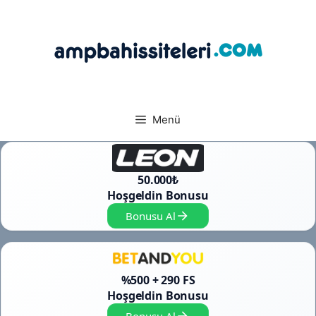
İçeriğe
atla
Menü
50.000₺
Hoşgeldin Bonusu
Bonusu Al
%500 + 290 FS
Hoşgeldin Bonusu