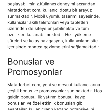
başlayabilirsiniz.Kullanıcı deneyimi açısından
Matadorbet com, kullanıcı dostu bir arayüz
sunmaktadır. Mobil uyumlu tasarımı sayesinde,
kullanıcılar akıllı telefonları veya tabletleri
üzerinden de siteye erişebilmekte ve tüm
özellikleri kullanabilmektedir. Hızlı yükleme
süreleri ve kolay navigasyon, kullanıcıların site
içerisinde rahatça gezinmelerini sağlamaktadır.
Bonuslar ve
Promosyonlar
Matadorbet com, yeni ve mevcut kullanıcılarına
çeşitli bonus ve promosyonlar sunmaktadır. Hoş
geldin bonusu, ilk yatırım bonusu, kayıp
bonusları ve özel etkinlik bonusları gibi
avantajlar, kullanıcıların kazanç potansiyelini