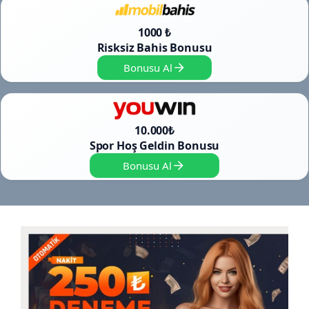
1000 ₺
Risksiz Bahis Bonusu
Bonusu Al
10.000₺
Spor Hoş Geldin Bonusu
Bonusu Al