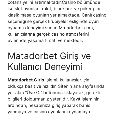
potansiyelini artırmaktadır.Casino bölümünde
ise slot oyunları, rulet, blackjack ve poker gibi
klasik masa oyunları yer almaktadır. Canlı casino
seçeneği ile gerçek krupiyeler eşliğinde oyun
oynama deneyimi sunan Matadorbet com,
kullanıcılarına gerçek casino atmosferini
evlerinde yaşama fırsatı vermektedir.
Matadorbet Giriş ve
Kullanıcı Deneyimi
Matadorbet Giriş
işlemi, kullanıcılar için
oldukça basit ve hızlıdır. Sitenin ana sayfasında
yer alan “Üye Ol” butonuna tıklayarak, gerekli
bilgileri doldurmanız yeterlidir. Kayıt işleminin
ardından, hesabınıza giriş yaparak bahis
yapmaya ve casino oyunlarını oynamaya