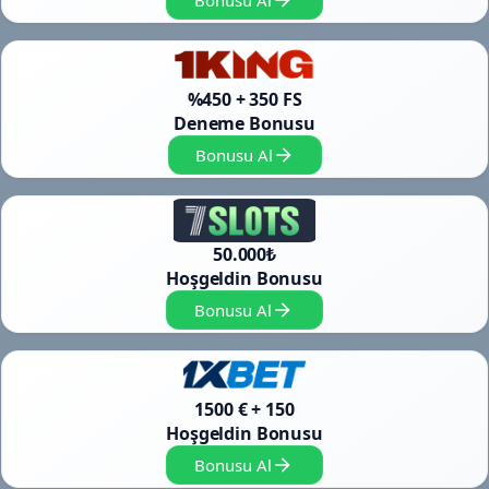
Bonusu Al
%450 + 350 FS
Deneme Bonusu
Bonusu Al
50.000₺
Hoşgeldin Bonusu
Bonusu Al
1500 € + 150
Hoşgeldin Bonusu
Bonusu Al