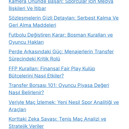
Kamera Önünde Başarı: Sporcular İçin Medya
İlişkileri Ve İtibar
Sözleşmelerin Gizli Detayları: Serbest Kalma Ve
Geri Alma Maddeleri
Futbolu Değiştiren Karar: Bosman Kuralları ve
Oyuncu Hakları
Perde Arkasındaki Güç: Menajerlerin Transfer
Sürecindeki Kritik Rolü
FFP Kuralları: Finansal Fair Play Kulüp
Bütçelerini Nasıl Etkiler?
Transfer Borsası 101: Oyuncu Piyasa Değeri
Nasıl Belirlenir?
Veriyle Maç İzlemek: Yeni Nesil Spor Analitiği ve
Araçları
Korttaki Zeka Savaşı: Tenis Maç Analizi ve
Stratejik Veriler