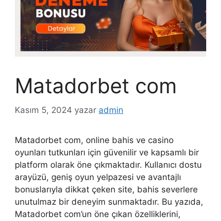
Matadorbet com
Kasım 5, 2024
yazar
admin
Matadorbet com, online bahis ve casino
oyunları tutkunları için güvenilir ve kapsamlı bir
platform olarak öne çıkmaktadır. Kullanıcı dostu
arayüzü, geniş oyun yelpazesi ve avantajlı
bonuslarıyla dikkat çeken site, bahis severlere
unutulmaz bir deneyim sunmaktadır. Bu yazıda,
Matadorbet com’un öne çıkan özelliklerini,