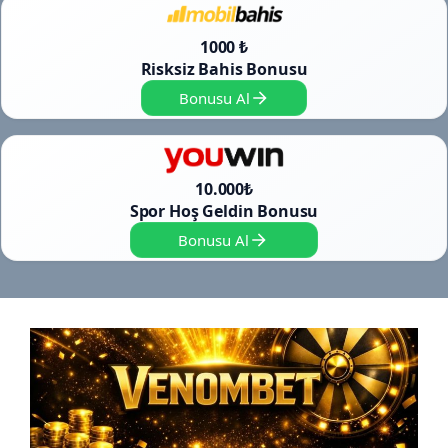
1000 ₺
Risksiz Bahis Bonusu
Bonusu Al
10.000₺
Spor Hoş Geldin Bonusu
Bonusu Al