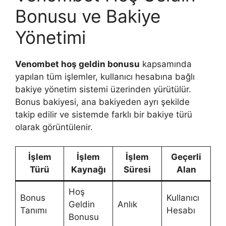
Bonusu ve Bakiye
Yönetimi
Venombet hoş geldin bonusu
kapsamında
yapılan tüm işlemler, kullanıcı hesabına bağlı
bakiye yönetim sistemi üzerinden yürütülür.
Bonus bakiyesi, ana bakiyeden ayrı şekilde
takip edilir ve sistemde farklı bir bakiye türü
olarak görüntülenir.
İşlem
İşlem
İşlem
Geçerli
Türü
Kaynağı
Süresi
Alan
Hoş
Bonus
Kullanıcı
Geldin
Anlık
Tanımı
Hesabı
Bonusu