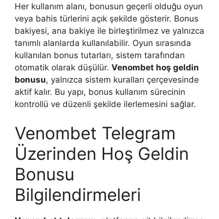
Her kullanım alanı, bonusun geçerli olduğu oyun
veya bahis türlerini açık şekilde gösterir. Bonus
bakiyesi, ana bakiye ile birleştirilmez ve yalnızca
tanımlı alanlarda kullanılabilir. Oyun sırasında
kullanılan bonus tutarları, sistem tarafından
otomatik olarak düşülür.
Venombet hoş geldin
bonusu
, yalnızca sistem kuralları çerçevesinde
aktif kalır. Bu yapı, bonus kullanım sürecinin
kontrollü ve düzenli şekilde ilerlemesini sağlar.
Venombet Telegram
Üzerinden Hoş Geldin
Bonusu
Bilgilendirmeleri