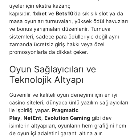
üyeler için ekstra kazanç
kapısıdır.
1xbet
ve
Bets10
’da sık sık slot ya da
masa oyunları turnuvaları, yüksek ödül havuzları
ve bonus yarışmaları düzenlenir. Turnuva
sistemleri, sadece para ödülleriyle değil aynı
zamanda ücretsiz giriş hakkı veya özel
promosyonlarla da dikkat çeker.
Oyun Sağlayıcıları ve
Teknolojik Altyapı
Güvenilir ve kaliteli oyun deneyimi için en iyi
casino siteleri, dünyaca ünlü yazılım sağlayıcıları
ile işbirliği yapar.
Pragmatic
Play
,
NetEnt
,
Evolution Gaming
gibi dev
isimlerin altyapıları, oyunların hem grafiğini hem
de oyun içi adaletini garanti altına alır.