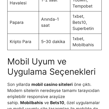
Havalesi
Tempobet
1xbet,
Anında-1
Papara
Bets10,
saat
Superbetin
1xbet,
Kripto Para
5–30 dakika
Mobilbahis
Mobil Uyum ve
Uygulama Seçenekleri
Son yıllarda
mobil casino siteleri
öne çıktı.
Modern sitelerin neredeyse tamamı tarayıcıdan
erişilebilir responsive arayüze
sahip.
Mobilbahis
ve
Bets10
, özel uygulamalar
ve mobil uyumlu site tasarımları ile mobilde de