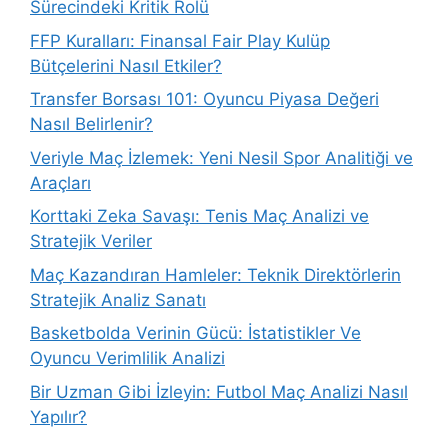
Sürecindeki Kritik Rolü
FFP Kuralları: Finansal Fair Play Kulüp
Bütçelerini Nasıl Etkiler?
Transfer Borsası 101: Oyuncu Piyasa Değeri
Nasıl Belirlenir?
Veriyle Maç İzlemek: Yeni Nesil Spor Analitiği ve
Araçları
Korttaki Zeka Savaşı: Tenis Maç Analizi ve
Stratejik Veriler
Maç Kazandıran Hamleler: Teknik Direktörlerin
Stratejik Analiz Sanatı
Basketbolda Verinin Gücü: İstatistikler Ve
Oyuncu Verimlilik Analizi
Bir Uzman Gibi İzleyin: Futbol Maç Analizi Nasıl
Yapılır?