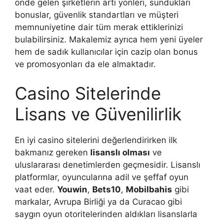
önde gelen şirketlerin artı yönleri, sundukları
bonuslar, güvenlik standartları ve müşteri
memnuniyetine dair tüm merak ettiklerinizi
bulabilirsiniz. Makalemiz ayrıca hem yeni üyeler
hem de sadık kullanıcılar için cazip olan bonus
ve promosyonları da ele almaktadır.
Casino Sitelerinde
Lisans ve Güvenilirlik
En iyi casino sitelerini değerlendirirken ilk
bakmanız gereken
lisanslı olması
ve
uluslararası denetimlerden geçmesidir. Lisanslı
platformlar, oyuncularına adil ve şeffaf oyun
vaat eder.
Youwin
,
Bets10
,
Mobilbahis
gibi
markalar, Avrupa Birliği ya da Curacao gibi
saygın oyun otoritelerinden aldıkları lisanslarla