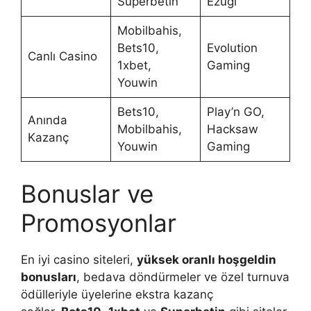
Superbetin
Ezugi
Mobilbahis,
Bets10,
Evolution
Canlı Casino
1xbet,
Gaming
Youwin
Bets10,
Play’n GO,
Anında
Mobilbahis,
Hacksaw
Kazanç
Youwin
Gaming
Bonuslar ve
Promosyonlar
En iyi casino siteleri,
yüksek oranlı hoşgeldin
bonusları
, bedava döndürmeler ve özel turnuva
ödülleriyle üyelerine ekstra kazanç