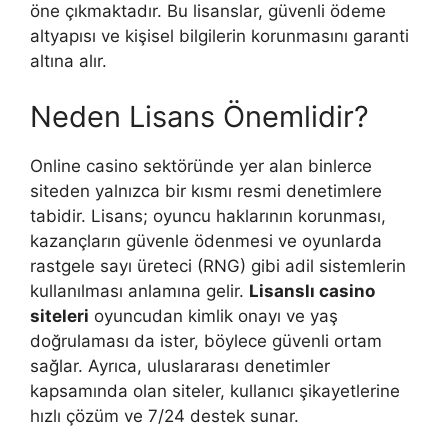
öne çıkmaktadır. Bu lisanslar, güvenli ödeme
altyapısı ve kişisel bilgilerin korunmasını garanti
altına alır.
Neden Lisans Önemlidir?
Online casino sektöründe yer alan binlerce
siteden yalnızca bir kısmı resmi denetimlere
tabidir. Lisans; oyuncu haklarının korunması,
kazançların güvenle ödenmesi ve oyunlarda
rastgele sayı üreteci (RNG) gibi adil sistemlerin
kullanılması anlamına gelir.
Lisanslı casino
siteleri
oyuncudan kimlik onayı ve yaş
doğrulaması da ister, böylece güvenli ortam
sağlar. Ayrıca, uluslararası denetimler
kapsamında olan siteler, kullanıcı şikayetlerine
hızlı çözüm ve 7/24 destek sunar.