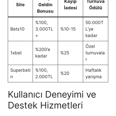
Kayıp
Turnuva
Site
Geldin
İadesi
Ödülü
Bonusu
%100,
50.000T
Bets10
3.000TL
%10-15
L’ye
+
kadar
Özel
%200’e
1xbet
%25
turnuvala
kadar
r
Superbeti
%100,
Haftalık
%20
n
2.000TL
yarışma
Kullanıcı Deneyimi ve
Destek Hizmetleri