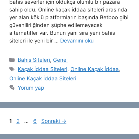
bahis severler için oldukça olumlu bir pazara
sahip oldu. Online kaçak iddaa siteleri arasında
yer alan köklü platformların başında Betboo gibi
güvenilirliğinden şüphe edilemeyecek
alternatifler var. Bunun yanı sıra yeni bahis
siteleri ile yeni bir …
Devamını oku
Kategoriler
Bahis Siteleri
,
Genel
Etiketler
Kaçak İddaa Siteleri
,
Online Kaçak İddaa
,
Online Kaçak İddaa Siteleri
Yorum yap
Sayfa
Sayfa
Sayfa
1
2
…
6
Sonraki
→