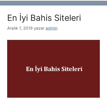
En İyi Bahis Siteleri
Aralık 1, 2019
yazar
admin