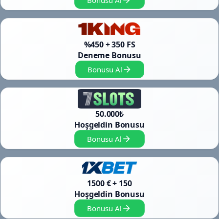
Bonusu Al
%450 + 350 FS
Deneme Bonusu
Bonusu Al
50.000₺
Hoşgeldin Bonusu
Bonusu Al
1500 € + 150
Hoşgeldin Bonusu
Bonusu Al