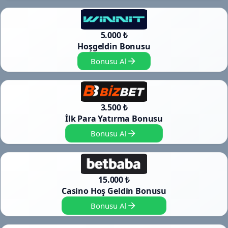
5.000 ₺
Hoşgeldin Bonusu
Bonusu Al
3.500 ₺
İlk Para Yatırma Bonusu
Bonusu Al
15.000 ₺
Casino Hoş Geldin Bonusu
Bonusu Al