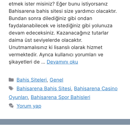
etmek ister misiniz? Eğer bunu istiyorsanız
Bahisarena bahis sitesi size yardımcı olacaktır.
Bundan sonra dilediğiniz gibi ondan
faydalanabilecek ve istediğiniz gibi yolunuza
devam edeceksiniz. Kazanacağınız tutarlar
daima üst seviyelerde olacaktır.
Unutmamalısınız ki lisanslı olarak hizmet
vermektedir. Ayrıca kullanıcı yorumları ve
şikayetleri de …
Devamını oku
Kategoriler
Bahis Siteleri
,
Genel
Etiketler
Bahisarena Bahis Sitesi
,
Bahisarena Casino
Oyunları
,
Bahisarena Spor Bahisleri
Yorum yap