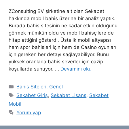
ZConsulting BV şirketine ait olan Sekabet
hakkında mobil bahis üzerine bir analiz yaptık.
Burada bahis sitesinin ne kadar etkin olduğunu
görmek mümkün oldu ve mobil bahisçilere de
hitap ettiğini gösterdi. Üstelik mobil altyapısı
hem spor bahisleri için hem de Casino oyunları
için gereken her detayı sağlayabiliyor. Bunu
yüksek oranlarla bahis severler için cazip
koşullarda sunuyor. …
Devamını oku
Kategoriler
Bahis Siteleri
,
Genel
Etiketler
Sekabet Giriş
,
Sekabet Lisans
,
Sekabet
Mobil
Yorum yap