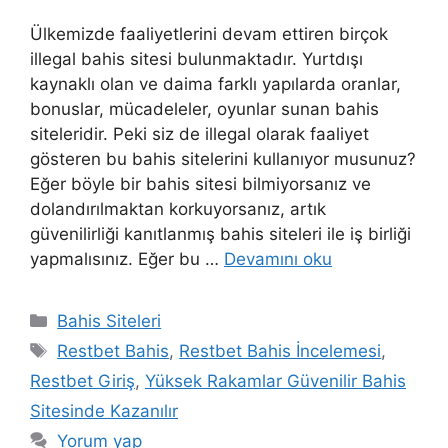
Ülkemizde faaliyetlerini devam ettiren birçok
illegal bahis sitesi bulunmaktadır. Yurtdışı
kaynaklı olan ve daima farklı yapılarda oranlar,
bonuslar, mücadeleler, oyunlar sunan bahis
siteleridir. Peki siz de illegal olarak faaliyet
gösteren bu bahis sitelerini kullanıyor musunuz?
Eğer böyle bir bahis sitesi bilmiyorsanız ve
dolandırılmaktan korkuyorsanız, artık
güvenilirliği kanıtlanmış bahis siteleri ile iş birliği
yapmalısınız. Eğer bu …
Devamını oku
Kategoriler
Bahis Siteleri
Etiketler
Restbet Bahis
,
Restbet Bahis İncelemesi
,
Restbet Giriş
,
Yüksek Rakamlar Güvenilir Bahis
Sitesinde Kazanılır
Yorum yap