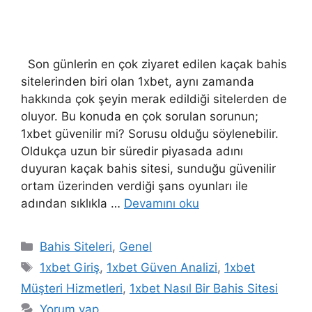
Son günlerin en çok ziyaret edilen kaçak bahis
sitelerinden biri olan 1xbet, aynı zamanda
hakkında çok şeyin merak edildiği sitelerden de
oluyor. Bu konuda en çok sorulan sorunun;
1xbet güvenilir mi? Sorusu olduğu söylenebilir.
Oldukça uzun bir süredir piyasada adını
duyuran kaçak bahis sitesi, sunduğu güvenilir
ortam üzerinden verdiği şans oyunları ile
adından sıklıkla …
Devamını oku
Kategoriler
Bahis Siteleri
,
Genel
Etiketler
1xbet Giriş
,
1xbet Güven Analizi
,
1xbet
Müşteri Hizmetleri
,
1xbet Nasıl Bir Bahis Sitesi
Yorum yap