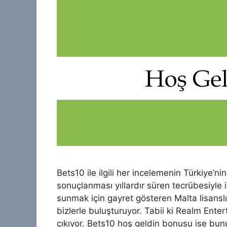
Bets10 ile ilgili her incelemenin Türkiye’ni
sonuçlanması yıllardır süren tecrübesiyle i
sunmak için gayret gösteren Malta lisanslı 
bizlerle buluşturuyor. Tabii ki Realm Ent
çıkıyor. Bets10 hoş geldin bonusu ise bu