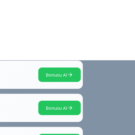
Bonusu Al
Bonusu Al