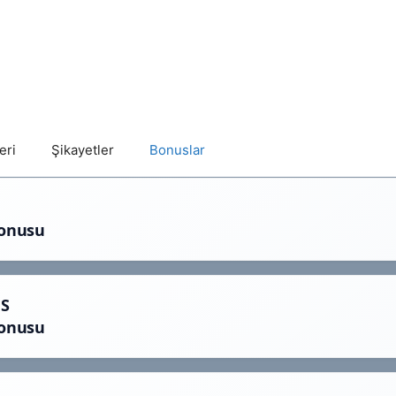
eri
Şikayetler
Bonuslar
Bonusu
FS
Bonusu