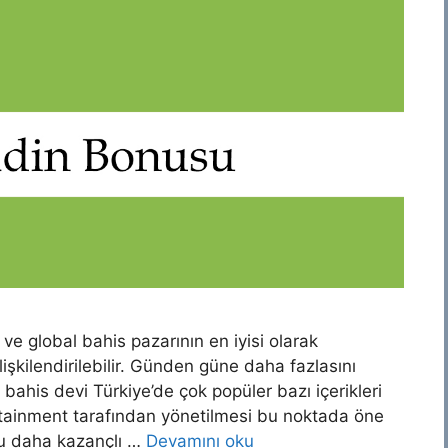
n ve global bahis pazarının en iyisi olarak
lişkilendirilebilir. Günden güne daha fazlasını
bahis devi Türkiye’de çok popüler bazı içerikleri
ertainment tarafından yönetilmesi bu noktada öne
nu daha kazançlı …
Devamını oku