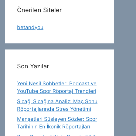
Önerilen Siteler
betandyou
Son Yazılar
Yeni Nesil Sohbetler: Podcast ve
YouTube Spor Röportaj Trendleri
Sıcağı Sıcağına Analiz: Maç Sonu
Röportajlarında Stres Yönetimi
Manşetleri Süsleyen Sözler: Spor
Tarihinin En İkonik Röportajları