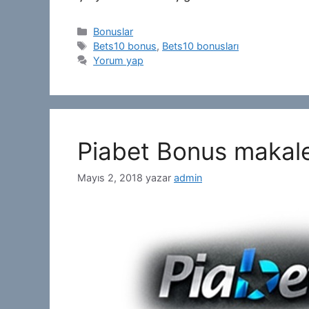
Kategoriler
Bonuslar
Etiketler
Bets10 bonus
,
Bets10 bonusları
Yorum yap
Piabet Bonus makale
Mayıs 2, 2018
yazar
admin