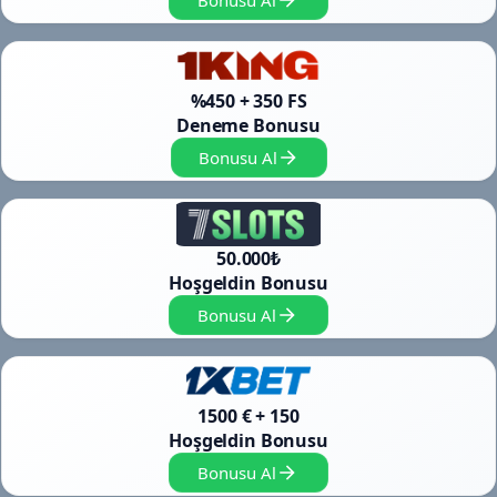
Bonusu Al
%450 + 350 FS
Deneme Bonusu
Bonusu Al
50.000₺
Hoşgeldin Bonusu
Bonusu Al
1500 € + 150
Hoşgeldin Bonusu
Bonusu Al