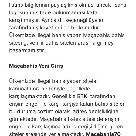
lisans bilgilerinin paylaşılmış olması ancak lisans
logosunun sitede bulunmaması kafa
karıştırmıştır. Ayrıca dil seçeneği üyeler
tarafından şikayet edilen bir konudur.
Ülkemizde illegal bahis yapan Maçabahis bahis
sitesi güvenilir bahis siteleri arasına girmeyi
başarmamıştır.
Maçabahis Yeni Giriş
Ülkemizde illegal bahis yapan siteler
kanunalrımız nedeniyle engellerle
karşılaşmaktadır. Genellikle BTK tarafından
erişim engeli ile karşı karşıya kalan bahis siteleri
bu duruma çözüm olarak adres değişikliğine
gitmektedir. Maçabahis bahis sitesi de erişim
engeli ile karşılaşınca adres değişikliğine giden
siteler arasında yer almaktadır.
Maçabahis76