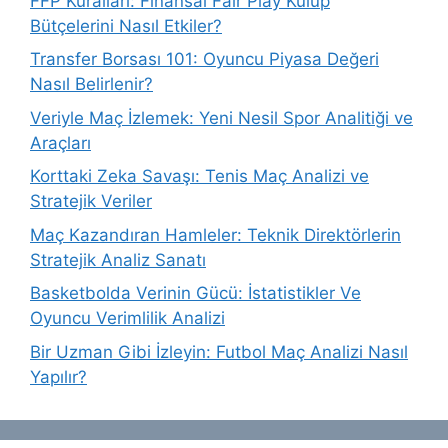
FFP Kuralları: Finansal Fair Play Kulüp
Bütçelerini Nasıl Etkiler?
Transfer Borsası 101: Oyuncu Piyasa Değeri
Nasıl Belirlenir?
Veriyle Maç İzlemek: Yeni Nesil Spor Analitiği ve
Araçları
Korttaki Zeka Savaşı: Tenis Maç Analizi ve
Stratejik Veriler
Maç Kazandıran Hamleler: Teknik Direktörlerin
Stratejik Analiz Sanatı
Basketbolda Verinin Gücü: İstatistikler Ve
Oyuncu Verimlilik Analizi
Bir Uzman Gibi İzleyin: Futbol Maç Analizi Nasıl
Yapılır?