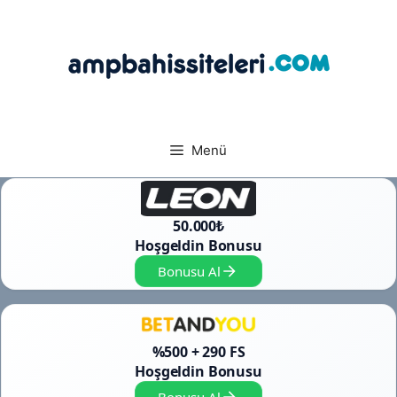
İçeriğe
atla
Menü
50.000₺
Hoşgeldin Bonusu
Bonusu Al
%500 + 290 FS
Hoşgeldin Bonusu