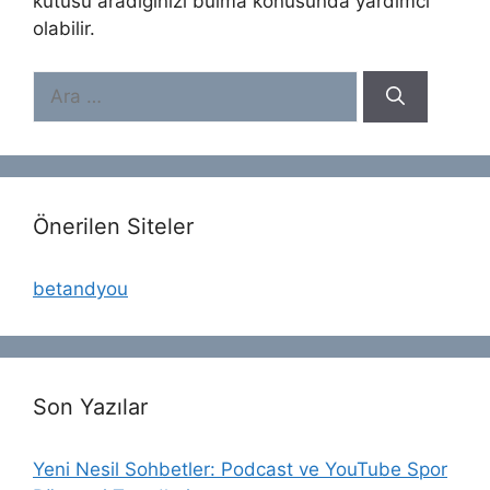
kutusu aradığınızı bulma konusunda yardımcı
olabilir.
için
ara
Önerilen Siteler
betandyou
Son Yazılar
Yeni Nesil Sohbetler: Podcast ve YouTube Spor