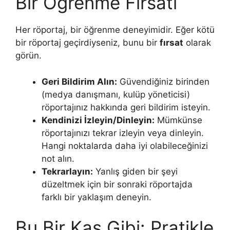
Bir Öğrenme Fırsatı
Her röportaj, bir öğrenme deneyimidir. Eğer kötü
bir röportaj geçirdiyseniz, bunu bir
fırsat
olarak
görün.
Geri Bildirim Alın:
Güvendiğiniz birinden
(medya danışmanı, kulüp yöneticisi)
röportajınız hakkında geri bildirim isteyin.
Kendinizi İzleyin/Dinleyin:
Mümkünse
röportajınızı tekrar izleyin veya dinleyin.
Hangi noktalarda daha iyi olabileceğinizi
not alın.
Tekrarlayın:
Yanlış giden bir şeyi
düzeltmek için bir sonraki röportajda
farklı bir yaklaşım deneyin.
Bu Bir Kas Gibi: Pratikle