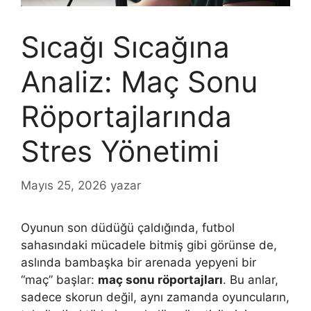
Sıcağı Sıcağına
Analiz: Maç Sonu
Röportajlarında
Stres Yönetimi
Mayıs 25, 2026
yazar
Oyunun son düdüğü çaldığında, futbol
sahasındaki mücadele bitmiş gibi görünse de,
aslında bambaşka bir arenada yepyeni bir
“maç” başlar:
maç sonu röportajları
. Bu anlar,
sadece skorun değil, aynı zamanda oyuncuların,