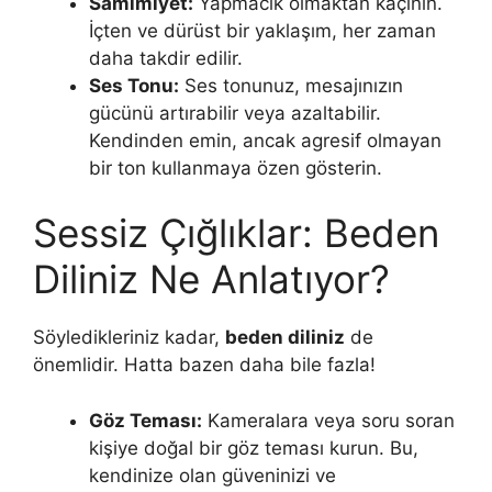
Samimiyet:
Yapmacık olmaktan kaçının.
İçten ve dürüst bir yaklaşım, her zaman
daha takdir edilir.
Ses Tonu:
Ses tonunuz, mesajınızın
gücünü artırabilir veya azaltabilir.
Kendinden emin, ancak agresif olmayan
bir ton kullanmaya özen gösterin.
Sessiz Çığlıklar: Beden
Diliniz Ne Anlatıyor?
Söyledikleriniz kadar,
beden diliniz
de
önemlidir. Hatta bazen daha bile fazla!
Göz Teması:
Kameralara veya soru soran
kişiye doğal bir göz teması kurun. Bu,
kendinize olan güveninizi ve