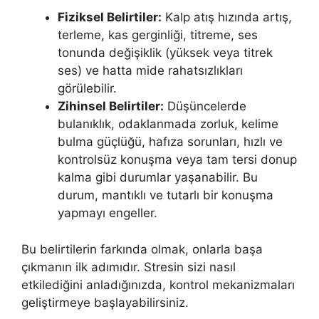
Fiziksel Belirtiler:
Kalp atış hızında artış,
terleme, kas gerginliği, titreme, ses
tonunda değişiklik (yüksek veya titrek
ses) ve hatta mide rahatsızlıkları
görülebilir.
Zihinsel Belirtiler:
Düşüncelerde
bulanıklık, odaklanmada zorluk, kelime
bulma güçlüğü, hafıza sorunları, hızlı ve
kontrolsüz konuşma veya tam tersi donup
kalma gibi durumlar yaşanabilir. Bu
durum, mantıklı ve tutarlı bir konuşma
yapmayı engeller.
Bu belirtilerin farkında olmak, onlarla başa
çıkmanın ilk adımıdır. Stresin sizi nasıl
etkilediğini anladığınızda, kontrol mekanizmaları
geliştirmeye başlayabilirsiniz.