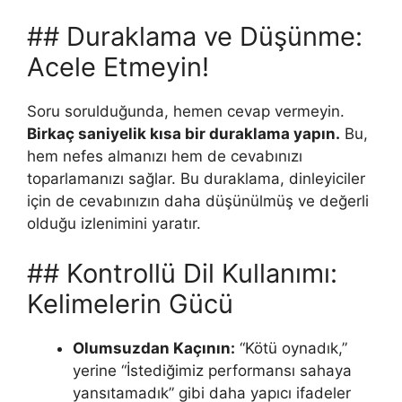
## Duraklama ve Düşünme:
Acele Etmeyin!
Soru sorulduğunda, hemen cevap vermeyin.
Birkaç saniyelik kısa bir duraklama yapın.
Bu,
hem nefes almanızı hem de cevabınızı
toparlamanızı sağlar. Bu duraklama, dinleyiciler
için de cevabınızın daha düşünülmüş ve değerli
olduğu izlenimini yaratır.
## Kontrollü Dil Kullanımı:
Kelimelerin Gücü
Olumsuzdan Kaçının:
“Kötü oynadık,”
yerine “İstediğimiz performansı sahaya
yansıtamadık” gibi daha yapıcı ifadeler