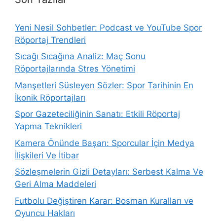
Yeni Nesil Sohbetler: Podcast ve YouTube Spor
Röportaj Trendleri
Sıcağı Sıcağına Analiz: Maç Sonu
Röportajlarında Stres Yönetimi
Manşetleri Süsleyen Sözler: Spor Tarihinin En
İkonik Röportajları
Spor Gazeteciliğinin Sanatı: Etkili Röportaj
Yapma Teknikleri
Kamera Önünde Başarı: Sporcular İçin Medya
İlişkileri Ve İtibar
Sözleşmelerin Gizli Detayları: Serbest Kalma Ve
Geri Alma Maddeleri
Futbolu Değiştiren Karar: Bosman Kuralları ve
Oyuncu Hakları