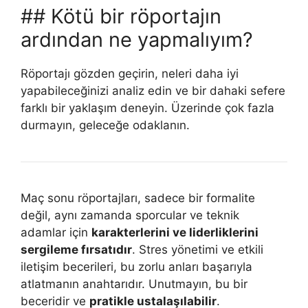
## Kötü bir röportajın
ardından ne yapmalıyım?
Röportajı gözden geçirin, neleri daha iyi
yapabileceğinizi analiz edin ve bir dahaki sefere
farklı bir yaklaşım deneyin. Üzerinde çok fazla
durmayın, geleceğe odaklanın.
Maç sonu röportajları, sadece bir formalite
değil, aynı zamanda sporcular ve teknik
adamlar için
karakterlerini ve liderliklerini
sergileme fırsatıdır
. Stres yönetimi ve etkili
iletişim becerileri, bu zorlu anları başarıyla
atlatmanın anahtarıdır. Unutmayın, bu bir
beceridir ve
pratikle ustalaşılabilir
.