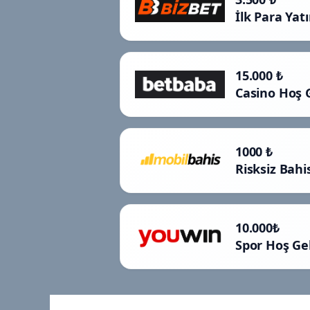
İlk Para Ya
15.000 ₺
Casino Hoş 
1000 ₺
Risksiz Bah
10.000₺
Spor Hoş Ge