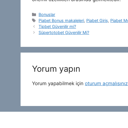
Kategoriler
Bonuslar
Etiketler
Piabet Bonus makaleleri
,
Piabet Giriş
,
Piabet M
Tipbet Güvenilir mi?
Süpertotobet Güvenilir Mi?
Yorum yapın
Yorum yapabilmek için
oturum açmalısınız