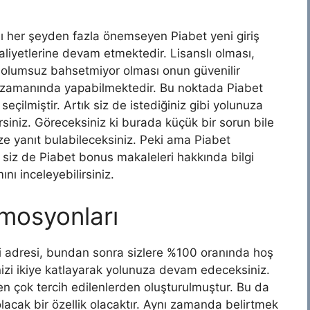
ını her şeyden fazla önemseyen Piabet yeni giriş
faaliyetlerine devam etmektedir. Lisanslı olması,
an olumsuz bahsetmiyor olması onun güvenilir
 zamanında yapabilmektedir. Bu noktada Piabet
çilmiştir. Artık siz de istediğiniz gibi yolunuza
siniz. Göreceksiniz ki burada küçük bir sorun bile
e yanıt bulabileceksiniz. Peki ama Piabet
i siz de Piabet bonus makaleleri hakkında bilgi
nı inceleyebilirsiniz.
mosyonları
 adresi, bundan sonra sizlere %100 oranında hoş
izi ikiye katlayarak yolunuza devam edeceksiniz.
n çok tercih edilenlerden oluşturulmuştur. Bu da
lacak bir özellik olacaktır. Aynı zamanda belirtmek