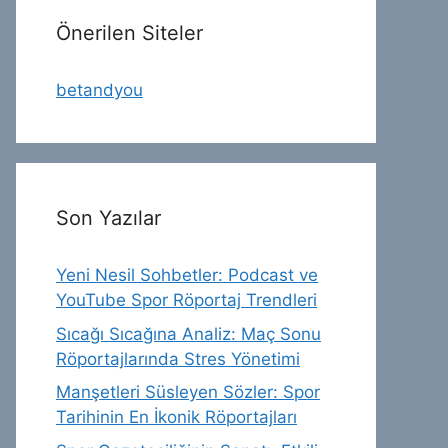
Önerilen Siteler
betandyou
Son Yazılar
Yeni Nesil Sohbetler: Podcast ve
YouTube Spor Röportaj Trendleri
Sıcağı Sıcağına Analiz: Maç Sonu
Röportajlarında Stres Yönetimi
Manşetleri Süsleyen Sözler: Spor
Tarihinin En İkonik Röportajları