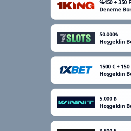
%450 + 350 
Deneme Bo
50.000₺
Hoşgeldin 
1500 € + 150
Hoşgeldin 
5.000 ₺
Hoşgeldin 
3.500 ₺