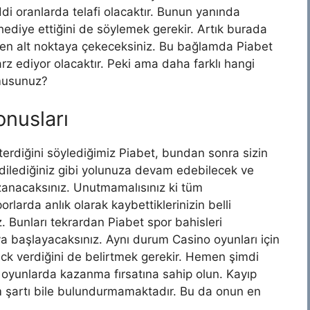
di oranlarda telafi olacaktır. Bunun yanında
 hediye ettiğini de söylemek gerekir. Artık burada
i en alt noktaya çekeceksiniz. Bu bağlamda Piabet
arz ediyor olacaktır. Peki ama daha farklı hangi
musunuz?
onusları
erdiğini söylediğimiz Piabet, bundan sonra sizin
k dilediğiniz gibi yolunuza devam edebilecek ve
zanacaksınız. Unutmamalısınız ki tüm
porlarda anlık olarak kaybettiklerinizin belli
z. Bunları tekrardan Piabet spor bahisleri
 başlayacaksınız. Aynı durum Casino oyunları için
ack verdiğini de belirtmek gerekir. Hemen şimdi
 oyunlarda kazanma fırsatına sahip olun. Kayıp
 şartı bile bulundurmamaktadır. Bu da onun en