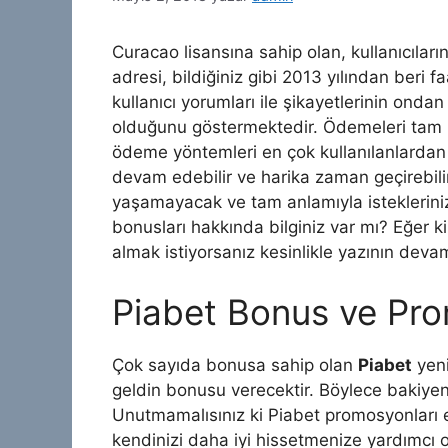
Curacao lisansına sahip olan, kullanıcılar
adresi, bildiğiniz gibi 2013 yılından beri 
kullanıcı yorumları ile şikayetlerinin ond
olduğunu göstermektedir. Ödemeleri tam
ödeme yöntemleri en çok kullanılanlardan se
devam edebilir ve harika zaman geçirebilir
yaşamayacak ve tam anlamıyla istekleriniz
bonusları hakkında bilginiz var mı? Eğer k
almak istiyorsanız kesinlikle yazının devamı
Piabet Bonus ve Pro
Çok sayıda bonusa sahip olan
Piabet
yeni
geldin bonusu verecektir. Böylece bakiyen
Unutmamalısınız ki Piabet promosyonları e
kendinizi daha iyi hissetmenize yardımcı o