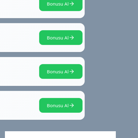
Bonusu Al
Bonusu Al
Bonusu Al
Bonusu Al