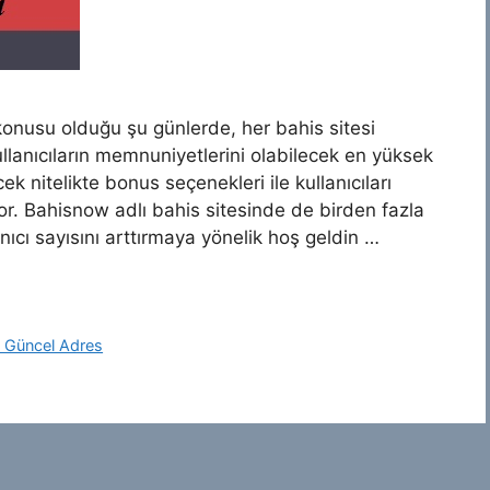
nusu olduğu şu günlerde, her bahis sitesi
ullanıcıların memnuniyetlerini olabilecek en yüksek
 nitelikte bonus seçenekleri ile kullanıcıları
yor. Bahisnow adlı bahis sitesinde de birden fazla
cı sayısını arttırmaya yönelik hoş geldin …
 Güncel Adres