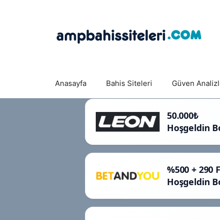
İçeriğe
atla
Anasayfa
Bahis Siteleri
Güven Analizl
50.000₺
Hoşgeldin 
%500 + 290 
Hoşgeldin 