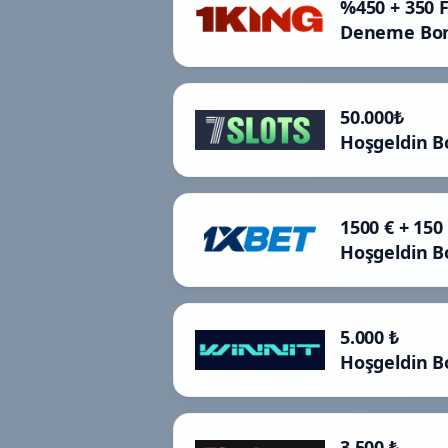
%450 + 350 
Deneme Bo
50.000₺
Hoşgeldin 
1500 € + 150
Hoşgeldin 
5.000 ₺
Hoşgeldin 
3.500 ₺