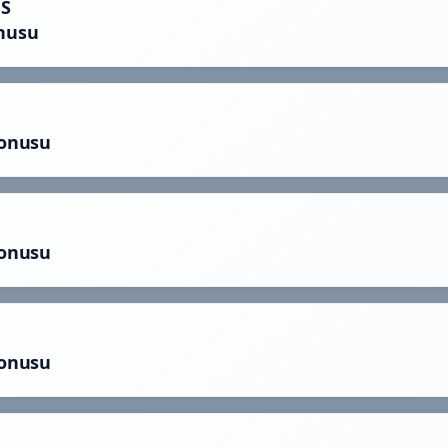
FS
nusu
Bonusu
Bonusu
Bonusu