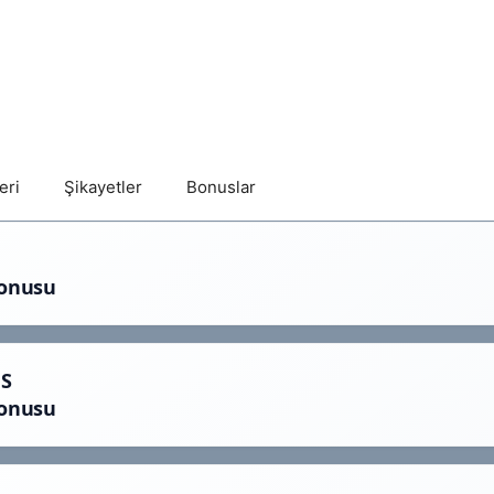
eri
Şikayetler
Bonuslar
Bonusu
FS
Bonusu