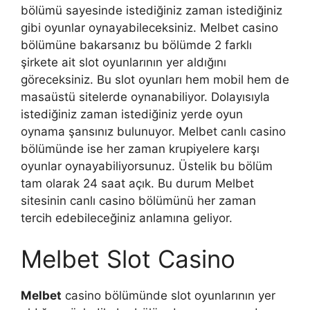
bölümü sayesinde istediğiniz zaman istediğiniz
gibi oyunlar oynayabileceksiniz. Melbet casino
bölümüne bakarsanız bu bölümde 2 farklı
şirkete ait slot oyunlarının yer aldığını
göreceksiniz. Bu slot oyunları hem mobil hem de
masaüstü sitelerde oynanabiliyor. Dolayısıyla
istediğiniz zaman istediğiniz yerde oyun
oynama şansınız bulunuyor. Melbet canlı casino
bölümünde ise her zaman krupiyelere karşı
oyunlar oynayabiliyorsunuz. Üstelik bu bölüm
tam olarak 24 saat açık. Bu durum Melbet
sitesinin canlı casino bölümünü her zaman
tercih edebileceğiniz anlamına geliyor.
Melbet Slot Casino
Melbet
casino bölümünde slot oyunlarının yer