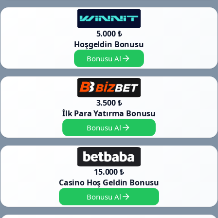
5.000 ₺
Hoşgeldin Bonusu
Bonusu Al
3.500 ₺
İlk Para Yatırma Bonusu
Bonusu Al
15.000 ₺
Casino Hoş Geldin Bonusu
Bonusu Al