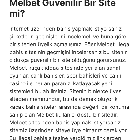
Melbet Güvenilir Bir Site
mi?
İnternet üzerinden bahis yapmak istiyorsanız
şirketlerin geçmişlerini incelemeli ve buna göre
bir siteden üyelik açmalısınız. Eğer Melbet illegal
bahis sitesinin geçmişini incelerseniz bu sitenin
oldukça güvenilir bir site olduğunu görürsünüz.
Melbet kaçak iddaa sitesinde yer alan sanal
oyunlar, canlı bahisler, spor bahisleri ve canlı
casino ile her an paranızı katlayacak yeni
sistemleri bulabilirsiniz. Sitenin binlerce üyesi
siteden memnundur, bu da demek oluyor ki
kaçak bahis siteleri arasında değerli bir konuma
sahip olan Melbet kullanıcı dostu bir sitedir.
Melbet sitesinden bahis yapmak istiyorsanız
sitemiz üzerinden siteye üye olmanız gerekiyor.
Bu illegal bahis sitesine verdiğimiz linklerden