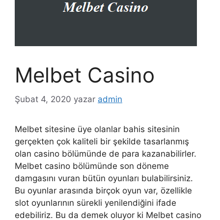
Melbet Casino
Şubat 4, 2020
yazar
admin
Melbet sitesine üye olanlar bahis sitesinin
gerçekten çok kaliteli bir şekilde tasarlanmış
olan casino bölümünde de para kazanabilirler.
Melbet casino bölümünde son döneme
damgasını vuran bütün oyunları bulabilirsiniz.
Bu oyunlar arasında birçok oyun var, özellikle
slot oyunlarının sürekli yenilendiğini ifade
edebiliriz. Bu da demek oluyor ki Melbet casino