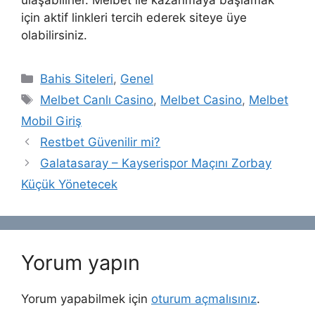
ulaşabilirler. Melbet ile kazanmaya başlamak
için aktif linkleri tercih ederek siteye üye
olabilirsiniz.
Kategoriler
Bahis Siteleri
,
Genel
Etiketler
Melbet Canlı Casino
,
Melbet Casino
,
Melbet
Mobil Giriş
Restbet Güvenilir mi?
Galatasaray – Kayserispor Maçını Zorbay
Küçük Yönetecek
Yorum yapın
Yorum yapabilmek için
oturum açmalısınız
.