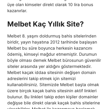
üye olan kimseler direkt olarak 10 lira bonus
kazanırlar.
Melbet Kaç Yıllık Site?
Melbet 8. yaşını doldurmuş bahis sitelerinden
biridir, yayın hayatına 2012 tarihinde başlayan
Melbet bu süre boyunca herkesin kazancını
ödemiş, kimseyi mağdur etmemiştir. Durumun
böyle olması demek Melbet bürosunun güvenilir
siteler arasında yer aldığını göstermektedir.
Melbet kaçak iddaa sitesinin değişen domain
adreslerini takip etmek için sitemizi
kullanabilirsiniz. Sitemizde Melbet başta olmak
üzere birçok kaçak bahis sitesinin aktif linkleri
bulunur. Bu linkleri takip eden kişiler domainler
değişse bile direkt olarak kaçak bahis sitelerine