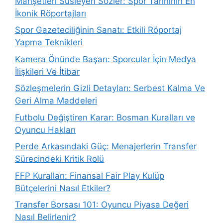
Manşetleri Süsleyen Sözler: Spor Tarihinin En
İkonik Röportajları
Spor Gazeteciliğinin Sanatı: Etkili Röportaj
Yapma Teknikleri
Kamera Önünde Başarı: Sporcular İçin Medya
İlişkileri Ve İtibar
Sözleşmelerin Gizli Detayları: Serbest Kalma Ve
Geri Alma Maddeleri
Futbolu Değiştiren Karar: Bosman Kuralları ve
Oyuncu Hakları
Perde Arkasındaki Güç: Menajerlerin Transfer
Sürecindeki Kritik Rolü
FFP Kuralları: Finansal Fair Play Kulüp
Bütçelerini Nasıl Etkiler?
Transfer Borsası 101: Oyuncu Piyasa Değeri
Nasıl Belirlenir?