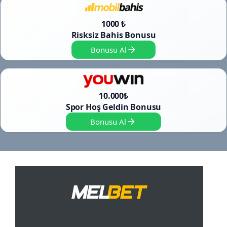
1000 ₺
Risksiz Bahis Bonusu
Bonusu Al
10.000₺
Spor Hoş Geldin Bonusu
Bonusu Al