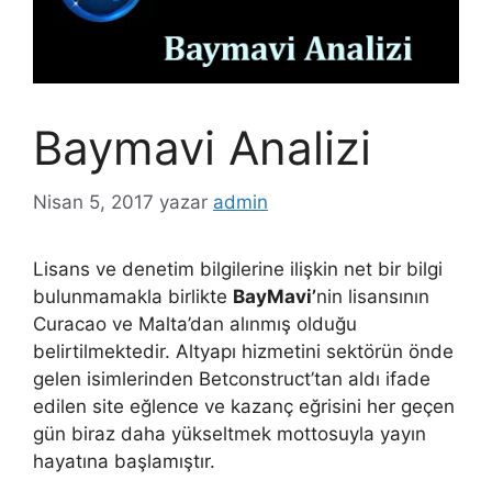
Baymavi Analizi
Nisan 5, 2017
yazar
admin
Lisans ve denetim bilgilerine ilişkin net bir bilgi
bulunmamakla birlikte
BayMavi’
nin lisansının
Curacao ve Malta’dan alınmış olduğu
belirtilmektedir. Altyapı hizmetini sektörün önde
gelen isimlerinden Betconstruct’tan aldı ifade
edilen site eğlence ve kazanç eğrisini her geçen
gün biraz daha yükseltmek mottosuyla yayın
hayatına başlamıştır.