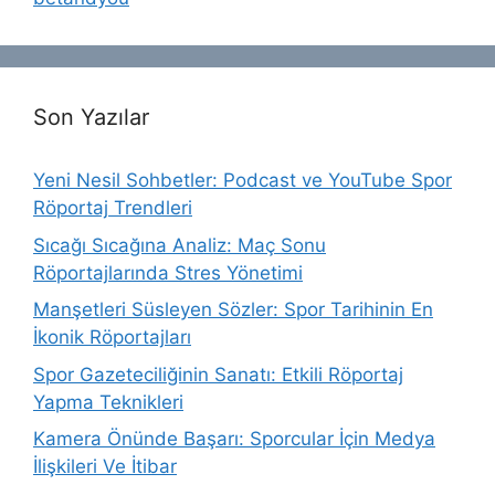
Son Yazılar
Yeni Nesil Sohbetler: Podcast ve YouTube Spor
Röportaj Trendleri
Sıcağı Sıcağına Analiz: Maç Sonu
Röportajlarında Stres Yönetimi
Manşetleri Süsleyen Sözler: Spor Tarihinin En
İkonik Röportajları
Spor Gazeteciliğinin Sanatı: Etkili Röportaj
Yapma Teknikleri
Kamera Önünde Başarı: Sporcular İçin Medya
İlişkileri Ve İtibar