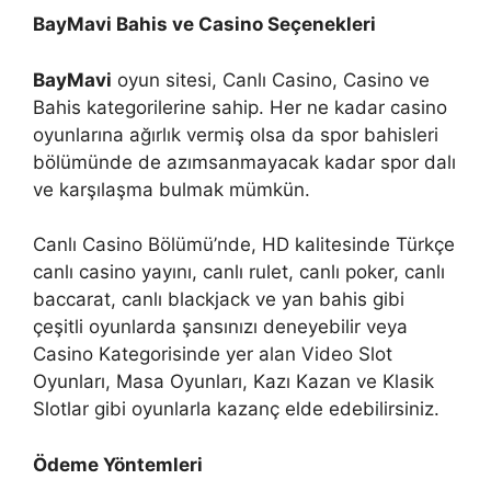
BayMavi Bahis ve Casino Seçenekleri
BayMavi
oyun sitesi, Canlı Casino, Casino ve
Bahis kategorilerine sahip. Her ne kadar casino
oyunlarına ağırlık vermiş olsa da spor bahisleri
bölümünde de azımsanmayacak kadar spor dalı
ve karşılaşma bulmak mümkün.
Canlı Casino Bölümü’nde, HD kalitesinde Türkçe
canlı casino yayını, canlı rulet, canlı poker, canlı
baccarat, canlı blackjack ve yan bahis gibi
çeşitli oyunlarda şansınızı deneyebilir veya
Casino Kategorisinde yer alan Video Slot
Oyunları, Masa Oyunları, Kazı Kazan ve Klasik
Slotlar gibi oyunlarla kazanç elde edebilirsiniz.
Ödeme Yöntemleri