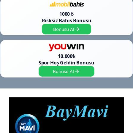
1000 ₺
Risksiz Bahis Bonusu
Bonusu Al
10.000₺
Spor Hoş Geldin Bonusu
Bonusu Al