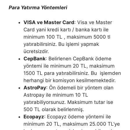
Para Yatırma Yöntemleri
VISA ve Master Card
: Visa ve Master
Card yani kredi kartı / banka kartı ile
minimum 100 TL , maksimum 5000 tl
yatırabilirsiniz. Bu işlemi yapmak
ücretsizdir.
CepBank
: Belirlenen CepBank ödeme
yöntemi ile minimum 20 TL, maksimum
1500 TL para yatırabilirsiniz. Bu işlemden
herhangi bir komisyon kesilmemektedir.
AstroPay
: Ön ödemeli bir yöntem olan
Astropay ile minimum 10 TL
yatırabiliyorsunuz. Maksimum tutar ise
500 TL olarak belirlenmiş.
Ecopayz
: Ecopayz ödeme yöntemi ile
minimum 20 TL, maksimum 25.000 TL’ye