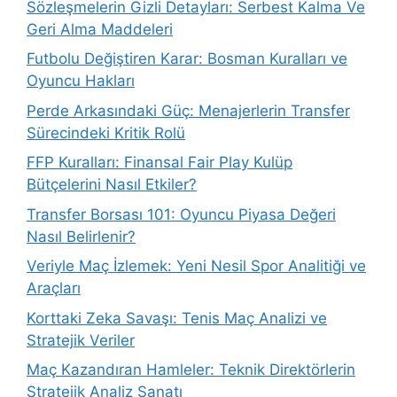
Sözleşmelerin Gizli Detayları: Serbest Kalma Ve
Geri Alma Maddeleri
Futbolu Değiştiren Karar: Bosman Kuralları ve
Oyuncu Hakları
Perde Arkasındaki Güç: Menajerlerin Transfer
Sürecindeki Kritik Rolü
FFP Kuralları: Finansal Fair Play Kulüp
Bütçelerini Nasıl Etkiler?
Transfer Borsası 101: Oyuncu Piyasa Değeri
Nasıl Belirlenir?
Veriyle Maç İzlemek: Yeni Nesil Spor Analitiği ve
Araçları
Korttaki Zeka Savaşı: Tenis Maç Analizi ve
Stratejik Veriler
Maç Kazandıran Hamleler: Teknik Direktörlerin
Stratejik Analiz Sanatı