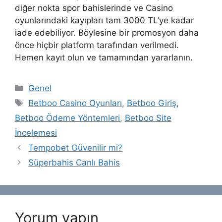
diğer nokta spor bahislerinde ve Casino
oyunlarındaki kayıpları tam 3000 TL’ye kadar
iade edebiliyor. Böylesine bir promosyon daha
önce hiçbir platform tarafından verilmedi.
Hemen kayıt olun ve tamamından yararlanın.
Kategoriler
Genel
Etiketler
Betboo Casino Oyunları
,
Betboo Giriş
,
Betboo Ödeme Yöntemleri
,
Betboo Site
İncelemesi
Tempobet Güvenilir mi?
Süperbahis Canlı Bahis
Yorum yapın