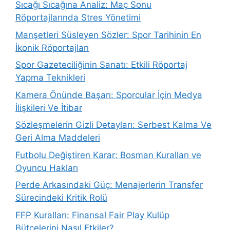
Sıcağı Sıcağına Analiz: Maç Sonu
Röportajlarında Stres Yönetimi
Manşetleri Süsleyen Sözler: Spor Tarihinin En
İkonik Röportajları
Spor Gazeteciliğinin Sanatı: Etkili Röportaj
Yapma Teknikleri
Kamera Önünde Başarı: Sporcular İçin Medya
İlişkileri Ve İtibar
Sözleşmelerin Gizli Detayları: Serbest Kalma Ve
Geri Alma Maddeleri
Futbolu Değiştiren Karar: Bosman Kuralları ve
Oyuncu Hakları
Perde Arkasındaki Güç: Menajerlerin Transfer
Sürecindeki Kritik Rolü
FFP Kuralları: Finansal Fair Play Kulüp
Bütçelerini Nasıl Etkiler?