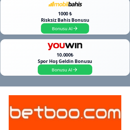
1000 ₺
Risksiz Bahis Bonusu
Bonusu Al
10.000₺
Spor Hoş Geldin Bonusu
Bonusu Al