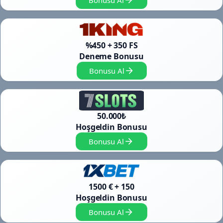
Bonusu Al
%450 + 350 FS
Deneme Bonusu
Bonusu Al
50.000₺
Hoşgeldin Bonusu
Bonusu Al
1500 € + 150
Hoşgeldin Bonusu
Bonusu Al