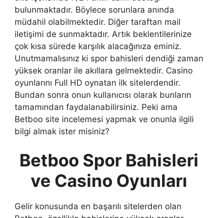
bulunmaktadır. Böylece sorunlara anında
müdahil olabilmektedir. Diğer taraftan mail
iletişimi de sunmaktadır. Artık beklentilerinize
çok kısa sürede karşılık alacağınıza eminiz.
Unutmamalısınız ki spor bahisleri dendiği zaman
yüksek oranlar ile akıllara gelmektedir. Casino
oyunlarını Full HD oynatan ilk sitelerdendir.
Bundan sonra onun kullanıcısı olarak bunların
tamamından faydalanabilirsiniz. Peki ama
Betboo site incelemesi yapmak ve onunla ilgili
bilgi almak ister misiniz?
Betboo Spor Bahisleri
ve Casino Oyunları
Gelir konusunda en başarılı sitelerden olan