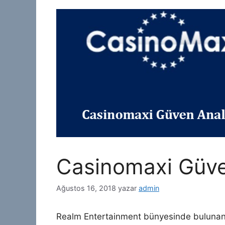
Casinomaxi Güve
Ağustos 16, 2018
yazar
admin
Realm Entertainment bünyesinde bulunan 