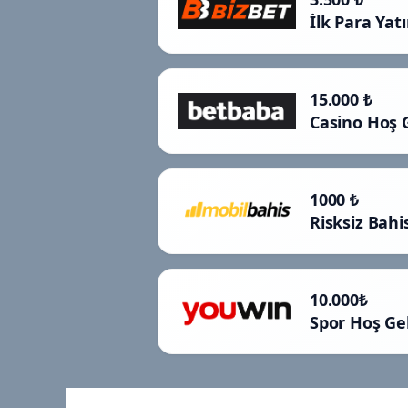
İlk Para Ya
15.000 ₺
Casino Hoş 
1000 ₺
Risksiz Bah
10.000₺
Spor Hoş Ge