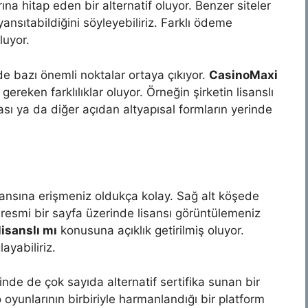
na hitap eden bir alternatif oluyor. Benzer siteler
yansıtabildiğini söyleyebiliriz. Farklı ödeme
luyor.
e bazı önemli noktalar ortaya çıkıyor.
CasinoMaxi
ereken farklılıklar oluyor. Örneğin şirketin lisanslı
sı ya da diğer açıdan altyapısal formların yerinde
isansına erişmeniz oldukça kolay. Sağ alt köşede
resmi bir sayfa üzerinde lisansı görüntülemeniz
isanslı mı
konusuna açıklık getirilmiş oluyor.
ayabiliriz.
cinde de çok sayıda alternatif sertifika sunan bir
 oyunlarının birbiriyle harmanlandığı bir platform