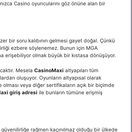
lnızca Casino oyuncularını göz önüne alan bir
er bir soru kalıbının gelmesi gayet doğal. Çünkü
ilirliği ezbere söylenemez. Bunun için MGA
na erişebiliyor olmak büyük bir kıstasa dönüşüyor.
acaktır. Mesela
CasinoMaxi
altyapıları tüm
ılardan oluşuyor. Oyunların altyapısal olarak
e olması veya diğer sertifikaların açık bir biçimde
xi giriş adresi
ile bunların tümüne erişmiş
güvenilirliğe rağmen kaçınılmaz olduğu bir ülkede