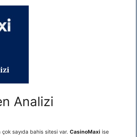
n Analizi
çok sayıda bahis sitesi var.
CasinoMaxi
ise