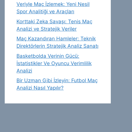
Veriyle Maç İzlemek: Yeni Nesil
Spor Analitiği ve Araçları
Korttaki Zeka Savaşı: Tenis Maç
Analizi ve Stratejik Veriler
Maç Kazandıran Hamleler: Teknik
Direktörlerin Stratejik Analiz Sanatı
Basketbolda Verinin Gücü:
İstatistikler Ve Oyuncu Verimlilik
Analizi
Bir Uzman Gibi İzleyin: Futbol Maç
Analizi Nasıl Yapılır?