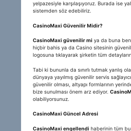
yelpazesiyle karşılaşıyoruz. Burada ise ya
sistemden söz edebiliriz.
CasinoMaxi Güvenilir Midir?
CasinoMaxi güvenilir mi
ya da buna benz
hiçbir bahis ya da Casino sitesinin güven
logosuna tıklayarak şirketin tüm detayları
Tabi ki bununla da sınırlı tutmak yanlış ol
dünyaya yayılmış güvenilir servis sağlayıc
güvenilir olması, altyapı formlarının yerind
bize sunulması önem arz ediyor.
CasinoMa
olabiliyorsunuz.
CasinoMaxi Güncel Adresi
CasinoMaxi engellendi
haberinin tüm bu 