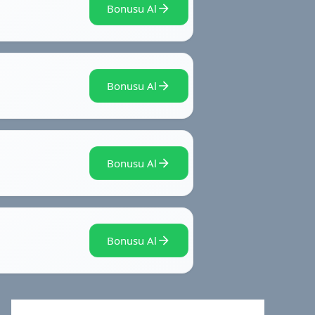
Bonusu Al
Bonusu Al
Bonusu Al
Bonusu Al