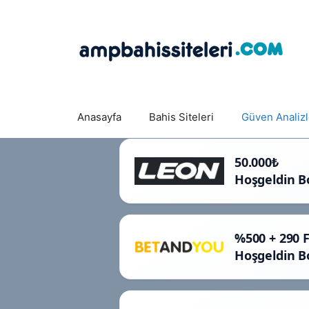
İçeriğe
atla
Anasayfa
Bahis Siteleri
Güven Analizl
50.000₺
Hoşgeldin 
%500 + 290 
Hoşgeldin 