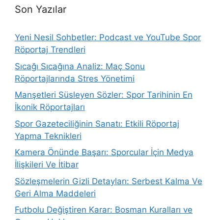
Son Yazılar
Yeni Nesil Sohbetler: Podcast ve YouTube Spor
Röportaj Trendleri
Sıcağı Sıcağına Analiz: Maç Sonu
Röportajlarında Stres Yönetimi
Manşetleri Süsleyen Sözler: Spor Tarihinin En
İkonik Röportajları
Spor Gazeteciliğinin Sanatı: Etkili Röportaj
Yapma Teknikleri
Kamera Önünde Başarı: Sporcular İçin Medya
İlişkileri Ve İtibar
Sözleşmelerin Gizli Detayları: Serbest Kalma Ve
Geri Alma Maddeleri
Futbolu Değiştiren Karar: Bosman Kuralları ve