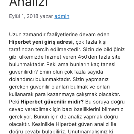
Analizi
Eylül 1, 2018
yazar
admin
Uzun zamandır faaliyetlerine devam eden
Hiperbet yeni giriş adresi
, çok fazla kişi
tarafından tercih edilmektedir. Sizin de bildiğiniz
gibi ülkemizde hizmet veren 450’den fazla site
bulunmaktadır. Peki ama bunların kaç tanesi
güvenilirdir? Emin olun çok fazla sayıda
dolandırıcı bulunmaktadır. Sizin yapmanız
gereken güvenilir olanları bulmak ve onları
kullanarak para kazanmaya çalışmak olacaktır.
Peki
Hiperbet güvenilir midir?
Bu soruya doğru
cevap verebilmek için bazı özelliklerini bilmemiz
gerekiyor. Bunun için de analiz yapmak doğru
olacaktır. Kesinlikle Hiperbet güven analizi ile
doğru cevabı bulabiliriz. Unutmamalısınız ki