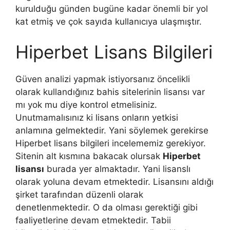
kurulduğu günden bugüne kadar önemli bir yol
kat etmiş ve çok sayıda kullanıcıya ulaşmıştır.
Hiperbet Lisans Bilgileri
Güven analizi yapmak istiyorsanız öncelikli
olarak kullandığınız bahis sitelerinin lisansı var
mı yok mu diye kontrol etmelisiniz.
Unutmamalısınız ki lisans onların yetkisi
anlamına gelmektedir. Yani söylemek gerekirse
Hiperbet lisans bilgileri incelememiz gerekiyor.
Sitenin alt kısmına bakacak olursak
Hiperbet
lisansı
burada yer almaktadır. Yani lisanslı
olarak yoluna devam etmektedir. Lisansını aldığı
şirket tarafından düzenli olarak
denetlenmektedir. O da olması gerektiği gibi
faaliyetlerine devam etmektedir. Tabii