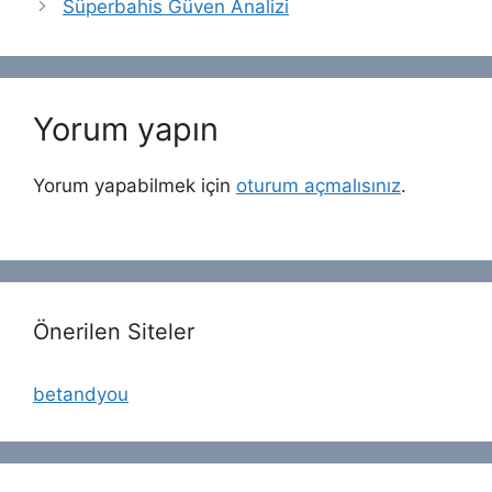
Süperbahis Güven Analizi
Yorum yapın
Yorum yapabilmek için
oturum açmalısınız
.
Önerilen Siteler
betandyou