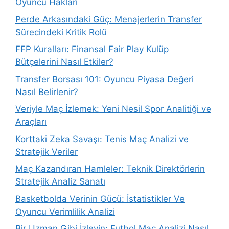
Oyuncu Hakları
Perde Arkasındaki Güç: Menajerlerin Transfer
Sürecindeki Kritik Rolü
FFP Kuralları: Finansal Fair Play Kulüp
Bütçelerini Nasıl Etkiler?
Transfer Borsası 101: Oyuncu Piyasa Değeri
Nasıl Belirlenir?
Veriyle Maç İzlemek: Yeni Nesil Spor Analitiği ve
Araçları
Korttaki Zeka Savaşı: Tenis Maç Analizi ve
Stratejik Veriler
Maç Kazandıran Hamleler: Teknik Direktörlerin
Stratejik Analiz Sanatı
Basketbolda Verinin Gücü: İstatistikler Ve
Oyuncu Verimlilik Analizi
Bir Uzman Gibi İzleyin: Futbol Maç Analizi Nasıl