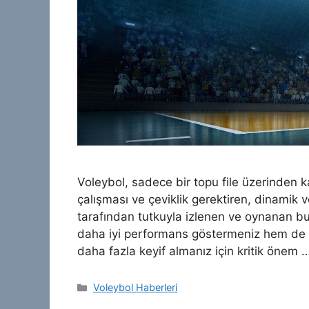
Voleybol, sadece bir topu file üzerinden k
çalışması ve çeviklik gerektiren, dinamik v
tarafından tutkuyla izlenen ve oynanan b
daha iyi performans göstermeniz hem de ma
daha fazla keyif almanız için kritik önem 
Kategoriler
Voleybol Haberleri