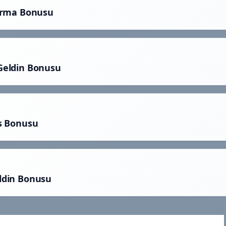
tırma Bonusu
Geldin Bonusu
is Bonusu
ldin Bonusu