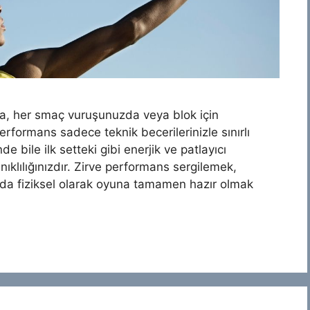
da, her smaç vuruşunuzda veya blok için
formans sadece teknik becerilerinizle sınırlı
de bile ilk setteki gibi enerjik ve patlayıcı
klılığınızdır. Zirve performans sergilemek,
da fiziksel olarak oyuna tamamen hazır olmak