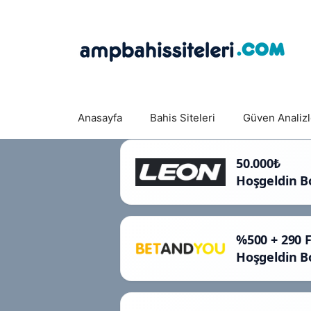
İçeriğe
atla
Anasayfa
Bahis Siteleri
Güven Analizl
50.000₺
Hoşgeldin 
%500 + 290 
Hoşgeldin 