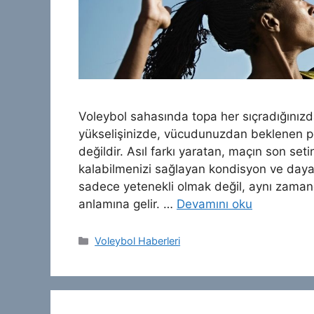
Voleybol sahasında topa her sıçradığınız
yükselişinizde, vücudunuzdan beklenen per
değildir. Asıl farkı yaratan, maçın son setin
kalabilmenizi sağlayan kondisyon ve dayanı
sadece yetenekli olmak değil, aynı zaman
anlamına gelir. …
Devamını oku
Kategoriler
Voleybol Haberleri