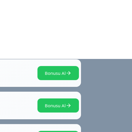
Bonusu Al
Bonusu Al