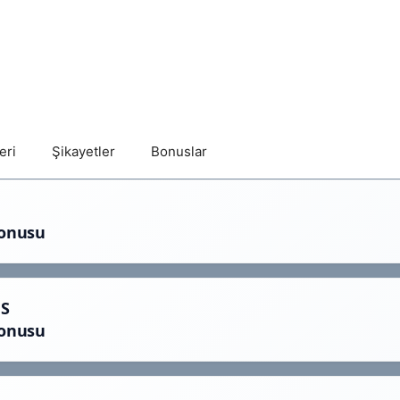
eri
Şikayetler
Bonuslar
Bonusu
FS
Bonusu