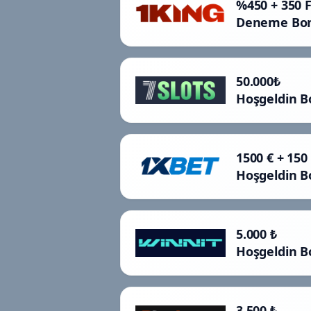
%450 + 350 
Deneme Bo
50.000₺
Hoşgeldin 
1500 € + 150
Hoşgeldin 
5.000 ₺
Hoşgeldin 
3.500 ₺