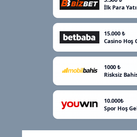
İlk Para Ya
15.000 ₺
Casino Hoş 
1000 ₺
Risksiz Bah
10.000₺
Spor Hoş Ge