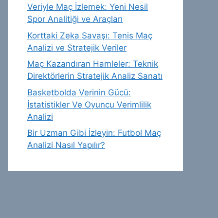
Veriyle Maç İzlemek: Yeni Nesil
Spor Analitiği ve Araçları
Korttaki Zeka Savaşı: Tenis Maç
Analizi ve Stratejik Veriler
Maç Kazandıran Hamleler: Teknik
Direktörlerin Stratejik Analiz Sanatı
Basketbolda Verinin Gücü:
İstatistikler Ve Oyuncu Verimlilik
Analizi
Bir Uzman Gibi İzleyin: Futbol Maç
Analizi Nasıl Yapılır?