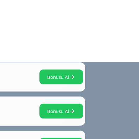
Bonusu Al
Bonusu Al