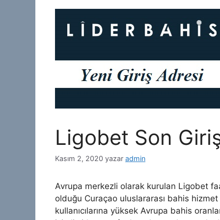
Ligobet Son Giri
Kasım 2, 2020
yazar
admin
Avrupa merkezli olarak kurulan Ligobet fa
olduğu Curaçao uluslararası bahis hizmet 
kullanıcılarına yüksek Avrupa bahis oranla