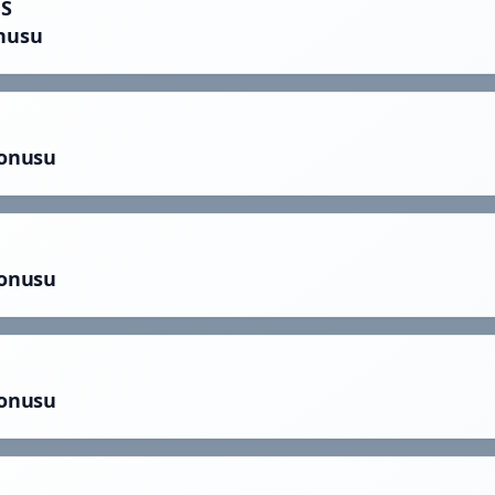
FS
nusu
Bonusu
Bonusu
Bonusu