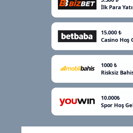
İlk Para Ya
15.000 ₺
Casino Hoş 
1000 ₺
Risksiz Bah
10.000₺
Spor Hoş Ge