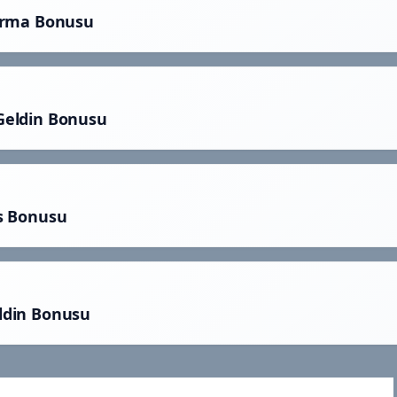
tırma Bonusu
Geldin Bonusu
is Bonusu
ldin Bonusu