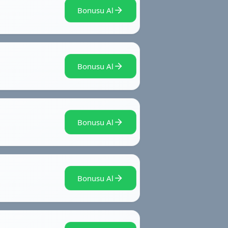
Bonusu Al
Bonusu Al
Bonusu Al
Bonusu Al