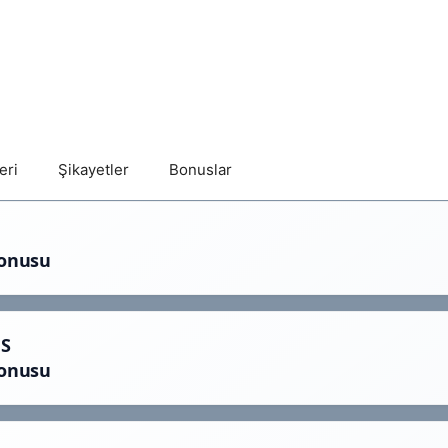
eri
Şikayetler
Bonuslar
Bonusu
FS
Bonusu