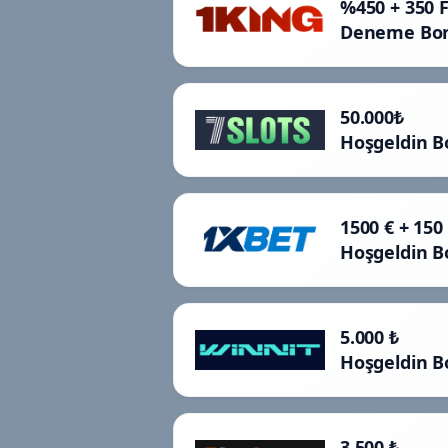
%450 + 350 
Deneme Bo
50.000₺
Hoşgeldin 
1500 € + 150
Hoşgeldin 
5.000 ₺
Hoşgeldin 
3.500 ₺