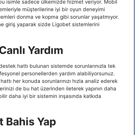
 bu isimle sadece ülkemizde hizmet veriyor. Mobil
temleriyle müşterilerine iyi bir oyun deneyimi
istemleri donma ve kopma gibi sorunlar yaşatmıyor.
 giriş yaparak sizde Ligobet sistemlerini
Canlı Yardım
r destek hattı bulunan sistemde sorunlarınızla tek
esyonel personellerden yardım alabiliyorsunuz.
hattı her konuda sorunlarınızı hızla analiz ederek
lerinizi de bu hat üzerinden ileterek yapının daha
bilir daha iyi bir sistemin inşasında katkıda
t Bahis Yap