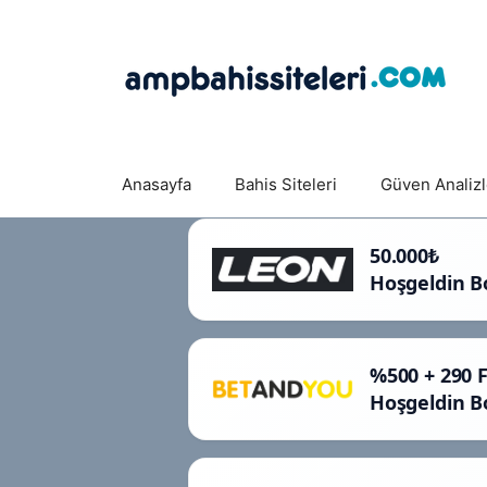
İçeriğe
atla
Anasayfa
Bahis Siteleri
Güven Analizl
50.000₺
Hoşgeldin 
%500 + 290 
Hoşgeldin 