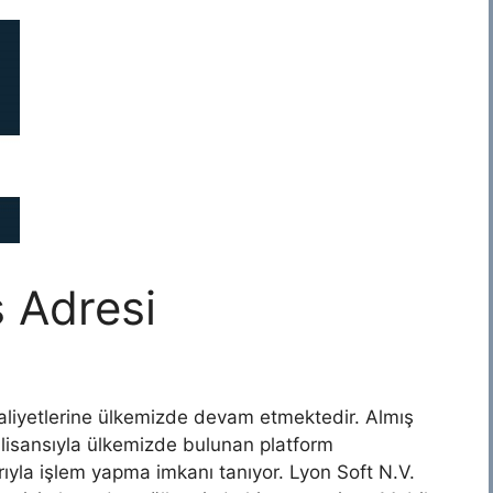
ş Adresi
aliyetlerine ülkemizde devam etmektedir. Almış
lisansıyla ülkemizde bulunan platform
rıyla işlem yapma imkanı tanıyor. Lyon Soft N.V.