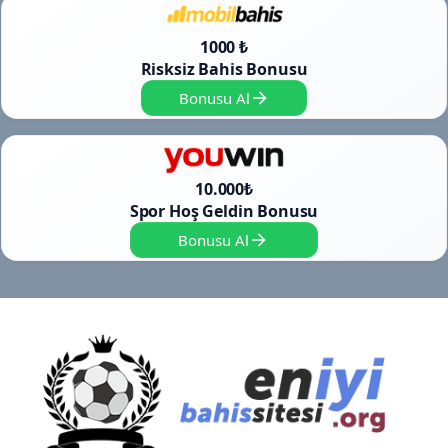
1000 ₺
Risksiz Bahis Bonusu
Bonusu Al
10.000₺
Spor Hoş Geldin Bonusu
Bonusu Al