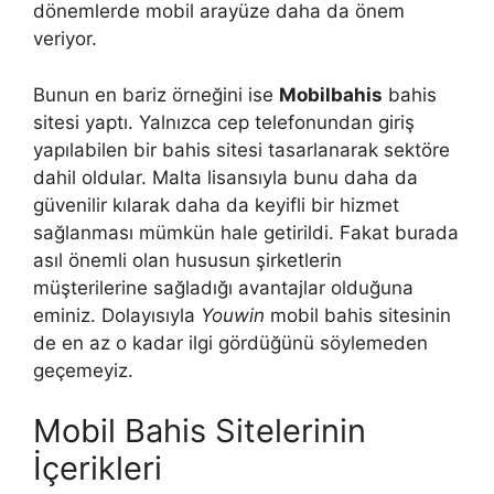
dönemlerde mobil arayüze daha da önem
veriyor.
Bunun en bariz örneğini ise
Mobilbahis
bahis
sitesi yaptı. Yalnızca cep telefonundan giriş
yapılabilen bir bahis sitesi tasarlanarak sektöre
dahil oldular. Malta lisansıyla bunu daha da
güvenilir kılarak daha da keyifli bir hizmet
sağlanması mümkün hale getirildi. Fakat burada
asıl önemli olan hususun şirketlerin
müşterilerine sağladığı avantajlar olduğuna
eminiz. Dolayısıyla
Youwin
mobil bahis sitesinin
de en az o kadar ilgi gördüğünü söylemeden
geçemeyiz.
Mobil Bahis Sitelerinin
İçerikleri