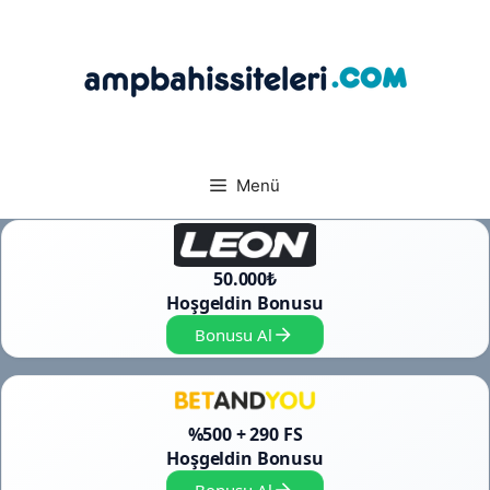
İçeriğe
atla
Menü
50.000₺
Hoşgeldin Bonusu
Bonusu Al
%500 + 290 FS
Hoşgeldin Bonusu