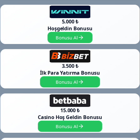
5.000 ₺
Hoşgeldin Bonusu
Bonusu Al
3.500 ₺
İlk Para Yatırma Bonusu
Bonusu Al
15.000 ₺
Casino Hoş Geldin Bonusu
Bonusu Al