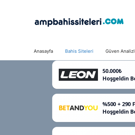
İçeriğe
atla
Anasayfa
Bahis Siteleri
Güven Analizl
50.000₺
Hoşgeldin 
%500 + 290 
Hoşgeldin 