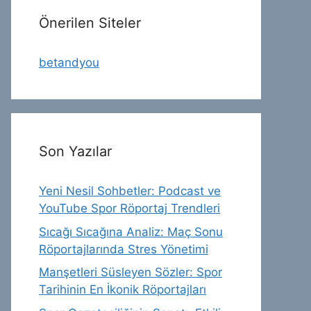
Önerilen Siteler
betandyou
Son Yazılar
Yeni Nesil Sohbetler: Podcast ve
YouTube Spor Röportaj Trendleri
Sıcağı Sıcağına Analiz: Maç Sonu
Röportajlarında Stres Yönetimi
Manşetleri Süsleyen Sözler: Spor
Tarihinin En İkonik Röportajları