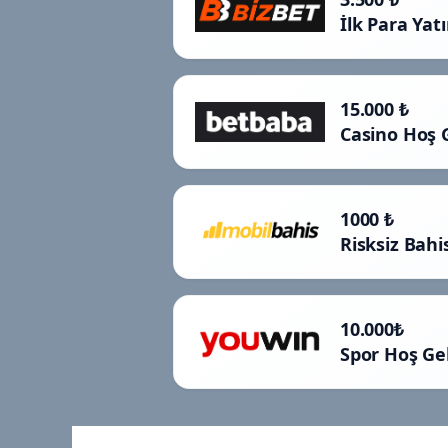
İlk Para Ya
15.000 ₺
Casino Hoş 
1000 ₺
Risksiz Bah
10.000₺
Spor Hoş Ge