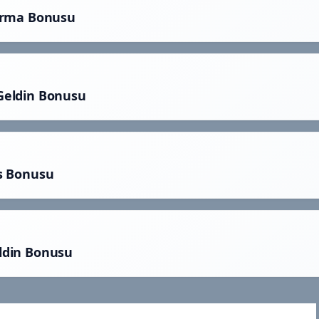
tırma Bonusu
Geldin Bonusu
is Bonusu
ldin Bonusu