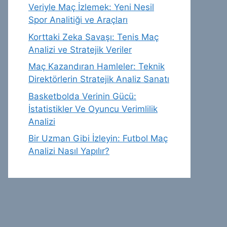
Veriyle Maç İzlemek: Yeni Nesil
Spor Analitiği ve Araçları
Korttaki Zeka Savaşı: Tenis Maç
Analizi ve Stratejik Veriler
Maç Kazandıran Hamleler: Teknik
Direktörlerin Stratejik Analiz Sanatı
Basketbolda Verinin Gücü:
İstatistikler Ve Oyuncu Verimlilik
Analizi
Bir Uzman Gibi İzleyin: Futbol Maç
Analizi Nasıl Yapılır?