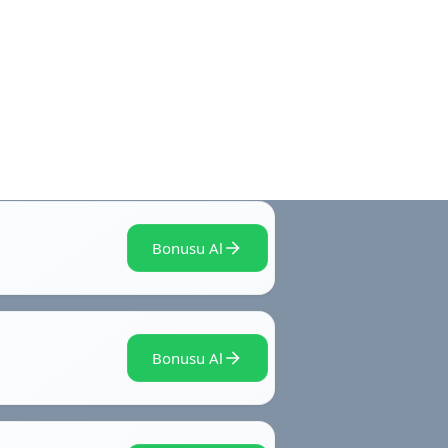
Bonusu Al
Bonusu Al