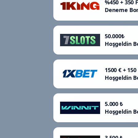
%450 + 350 
Deneme Bo
50.000₺
Hoşgeldin 
1500 € + 150
Hoşgeldin 
5.000 ₺
Hoşgeldin 
3.500 ₺