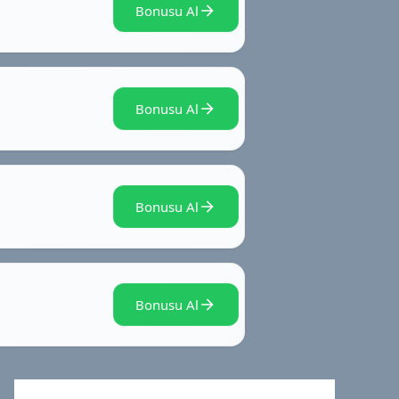
Bonusu Al
Bonusu Al
Bonusu Al
Bonusu Al