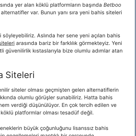
asında yer alan köklü platformların başında
Betboo
lternatifler var. Bunun yanı sıra yeni bahis siteleri
ni söyleyebiliriz. Aslında her sene yeni açılan bahis
iteleri
arasında bariz bir farklılık görmekteyiz. Yeni
i güvenilirlik kıstaslarıyla bize olumlu adımlar atan
 Siteleri
nilir siteler olması geçmişten gelen alternatiflerin
kında olumlu görüşler sunabiliriz. Hatta bahis
m verdiği düşünülüyor. En çok tercih edilen ve
 köklü platformlar olması tesadüf değil.
eneklerin büyük çoğunluğunu lisanssız bahis
için engellemeleri mantıklı bir çerçevede