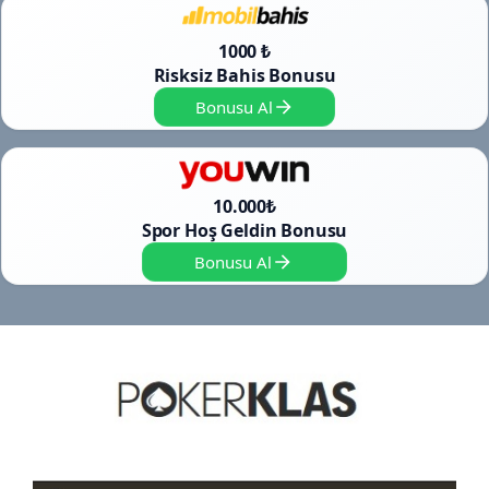
1000 ₺
Risksiz Bahis Bonusu
Bonusu Al
10.000₺
Spor Hoş Geldin Bonusu
Bonusu Al