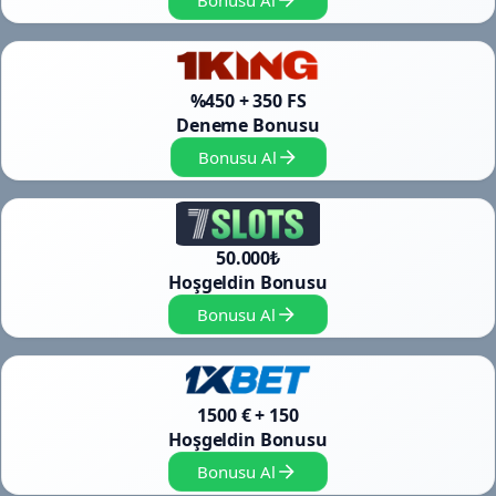
Bonusu Al
%450 + 350 FS
Deneme Bonusu
Bonusu Al
50.000₺
Hoşgeldin Bonusu
Bonusu Al
1500 € + 150
Hoşgeldin Bonusu
Bonusu Al