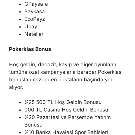
GPaysafe
Paykasa
EcoPayz
Upay
Neteller
Pokerklas Bonus
Hoş geldin, depozit, kayıp ve diğer oyunların
tümüne özel kampanyalarla beraber Pokerklas
bonusları cezbeden noktaların başında yer
alıyor.
%25 500 TL Hoş Geldin Bonusu
000 TL Casino Hoş Geldin Bonusu
%20 Pazartesi ve Perşembe Yatırım
Bonusu
%10 Banka Havalesi Spor Bahisleri