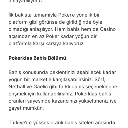
anlayabiliyoruz.
İlk bakışta tamamıyla Poker’e yönelik bir
platform gibi görünse de girildiğinde öyle
olmadığı anlaşılıyor. Hem bahis hem de Casino
açısından en az Poker kadar yoğun bir
platformla karşı karşıya kalıyoruz.
Pokerklas Bahis Bölümü
Bahis konusunda beklentinizi aşabilecek kadar
yoğun bir marketle karşılaşabilirsiniz. Sörf,
Netball ve Gaelic gibi farklı bahis seçeneklerine
erişmek için kullanabilirsiniz. Pokerklas bahis
oranları sayesinde kazancınızı yükseltmeniz ise
gayet mümkün.
Türkiye’de yüksek oranlı bahis siteleri arasında