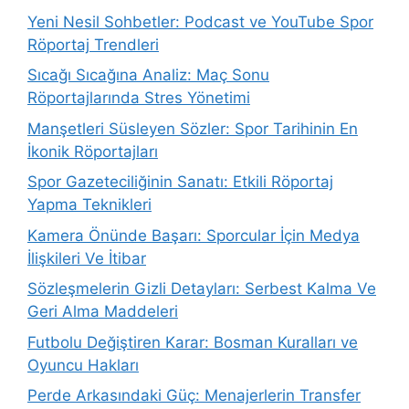
Yeni Nesil Sohbetler: Podcast ve YouTube Spor
Röportaj Trendleri
Sıcağı Sıcağına Analiz: Maç Sonu
Röportajlarında Stres Yönetimi
Manşetleri Süsleyen Sözler: Spor Tarihinin En
İkonik Röportajları
Spor Gazeteciliğinin Sanatı: Etkili Röportaj
Yapma Teknikleri
Kamera Önünde Başarı: Sporcular İçin Medya
İlişkileri Ve İtibar
Sözleşmelerin Gizli Detayları: Serbest Kalma Ve
Geri Alma Maddeleri
Futbolu Değiştiren Karar: Bosman Kuralları ve
Oyuncu Hakları
Perde Arkasındaki Güç: Menajerlerin Transfer