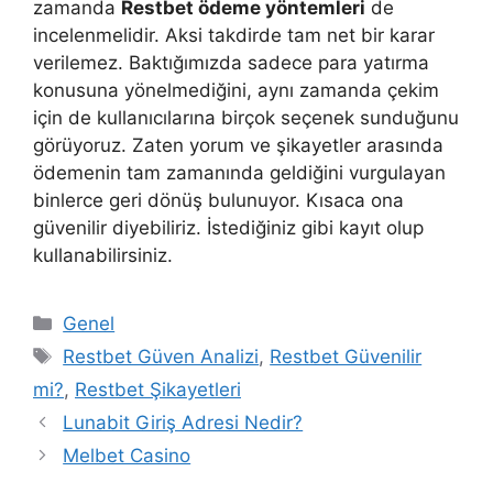
zamanda
Restbet ödeme yöntemleri
de
incelenmelidir. Aksi takdirde tam net bir karar
verilemez. Baktığımızda sadece para yatırma
konusuna yönelmediğini, aynı zamanda çekim
için de kullanıcılarına birçok seçenek sunduğunu
görüyoruz. Zaten yorum ve şikayetler arasında
ödemenin tam zamanında geldiğini vurgulayan
binlerce geri dönüş bulunuyor. Kısaca ona
güvenilir diyebiliriz. İstediğiniz gibi kayıt olup
kullanabilirsiniz.
Kategoriler
Genel
Etiketler
Restbet Güven Analizi
,
Restbet Güvenilir
mi?
,
Restbet Şikayetleri
Lunabit Giriş Adresi Nedir?
Melbet Casino