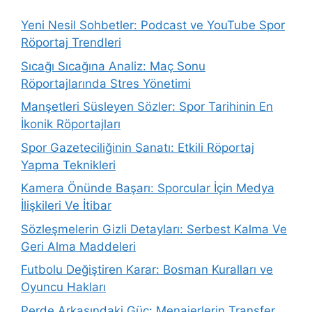
Yeni Nesil Sohbetler: Podcast ve YouTube Spor
Röportaj Trendleri
Sıcağı Sıcağına Analiz: Maç Sonu
Röportajlarında Stres Yönetimi
Manşetleri Süsleyen Sözler: Spor Tarihinin En
İkonik Röportajları
Spor Gazeteciliğinin Sanatı: Etkili Röportaj
Yapma Teknikleri
Kamera Önünde Başarı: Sporcular İçin Medya
İlişkileri Ve İtibar
Sözleşmelerin Gizli Detayları: Serbest Kalma Ve
Geri Alma Maddeleri
Futbolu Değiştiren Karar: Bosman Kuralları ve
Oyuncu Hakları
Perde Arkasındaki Güç: Menajerlerin Transfer