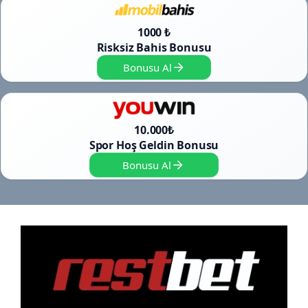
1000 ₺
Risksiz Bahis Bonusu
Bonusu Al
10.000₺
Spor Hoş Geldin Bonusu
Bonusu Al