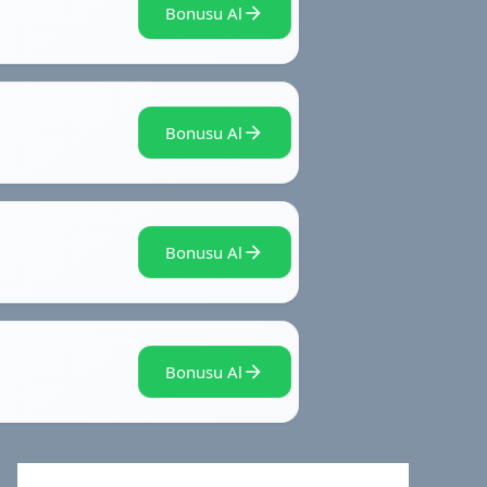
Bonusu Al
Bonusu Al
Bonusu Al
Bonusu Al