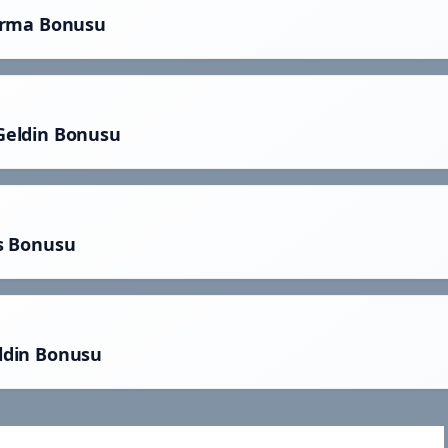
tırma Bonusu
Geldin Bonusu
is Bonusu
ldin Bonusu