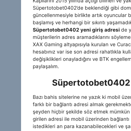
Kapılarını 2015 yılında açtığı bilinen ve ya
Süpertotobet0402’de beklendiği gibi domain 
güncellenmesiyle birlikte artık oyuncular
başlamış ve herhangi bir sıkıntı yaşamadı
Süpertotobet0402 yeni giriş adresi
de y
müşterilerin adres aramadıklarını söyleme
XAX Gaming altyapısıyla kurulan ve Cura
hesabınız var ise son adresi rahatlıkla ku
değişiklikleri onayladığını ve BTK engellem
paylaşalım.
Süpertotobet0402 M
Bazı bahis sitelerine ne yazık ki mobil üze
farklı bir bağlantı adresi almak gerekmek
şeyden hiçbir şekilde söz etmek mümkün 
girilen adresi ile mobil üzerinden bağlant
istedikleri an para kazanabilecekleri ve ş