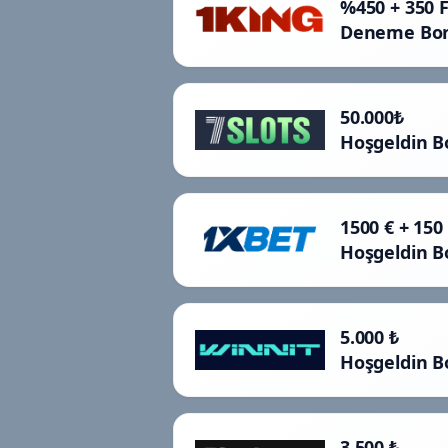
%450 + 350 
Deneme Bo
50.000₺
Hoşgeldin 
1500 € + 150
Hoşgeldin 
5.000 ₺
Hoşgeldin 
3.500 ₺