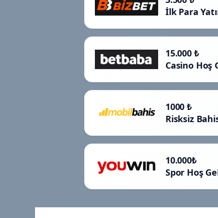
İlk Para Ya
15.000 ₺
Casino Hoş 
1000 ₺
Risksiz Bah
10.000₺
Spor Hoş Ge