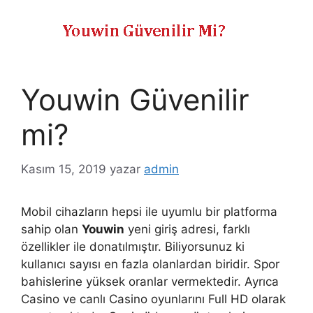
Youwin Güvenilir
mi?
Kasım 15, 2019
yazar
admin
Mobil cihazların hepsi ile uyumlu bir platforma
sahip olan
Youwin
yeni giriş adresi, farklı
özellikler ile donatılmıştır. Biliyorsunuz ki
kullanıcı sayısı en fazla olanlardan biridir. Spor
bahislerine yüksek oranlar vermektedir. Ayrıca
Casino ve canlı Casino oyunlarını Full HD olarak