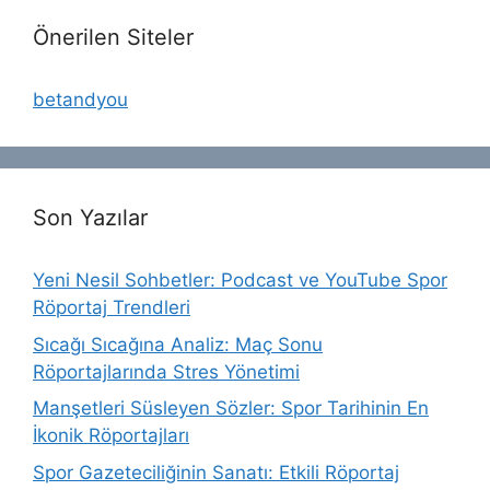
Önerilen Siteler
betandyou
Son Yazılar
Yeni Nesil Sohbetler: Podcast ve YouTube Spor
Röportaj Trendleri
Sıcağı Sıcağına Analiz: Maç Sonu
Röportajlarında Stres Yönetimi
Manşetleri Süsleyen Sözler: Spor Tarihinin En
İkonik Röportajları
Spor Gazeteciliğinin Sanatı: Etkili Röportaj