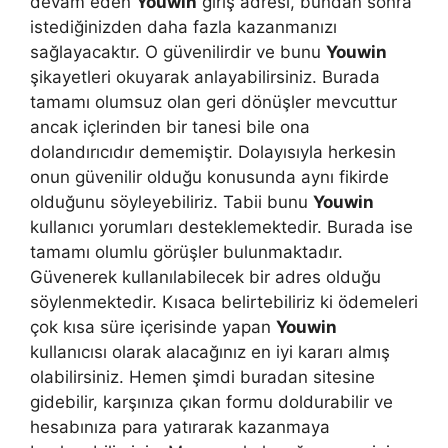
devam eden
Youwin
giriş adresi, bundan sonra
istediğinizden daha fazla kazanmanızı
sağlayacaktır. O güvenilirdir ve bunu
Youwin
şikayetleri okuyarak anlayabilirsiniz. Burada
tamamı olumsuz olan geri dönüşler mevcuttur
ancak içlerinden bir tanesi bile ona
dolandırıcıdır dememiştir. Dolayısıyla herkesin
onun güvenilir olduğu konusunda aynı fikirde
olduğunu söyleyebiliriz. Tabii bunu
Youwin
kullanıcı yorumları desteklemektedir. Burada ise
tamamı olumlu görüşler bulunmaktadır.
Güvenerek kullanılabilecek bir adres olduğu
söylenmektedir. Kısaca belirtebiliriz ki ödemeleri
çok kısa süre içerisinde yapan
Youwin
kullanıcısı olarak alacağınız en iyi kararı almış
olabilirsiniz. Hemen şimdi buradan sitesine
gidebilir, karşınıza çıkan formu doldurabilir ve
hesabınıza para yatırarak kazanmaya