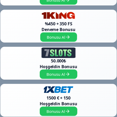
Bonusu Al
%450 + 350 FS
Deneme Bonusu
Bonusu Al
50.000₺
Hoşgeldin Bonusu
Bonusu Al
1500 € + 150
Hoşgeldin Bonusu
Bonusu Al