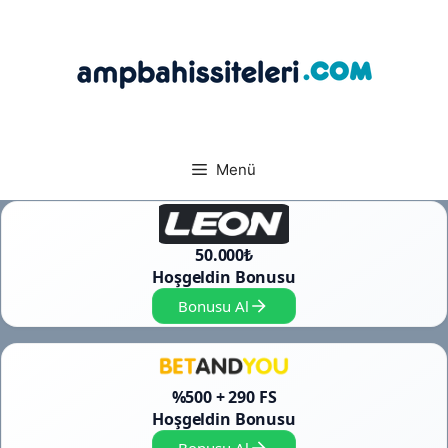
İçeriğe
atla
Menü
50.000₺
Hoşgeldin Bonusu
Bonusu Al
%500 + 290 FS
Hoşgeldin Bonusu