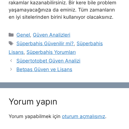
rakamlar kazanabilirsiniz. Bir kere bile problem
yaşamayacağınıza da eminiz. Tüm zamanların
en iyi sitelerinden birini kullanıyor olacaksınız.
Kategoriler
Genel
,
Güven Analizleri
Etiketler
Süperbahis Güvenilir mi?
,
Süperbahis
Lisans
,
Süperbahis Yorumları
Süpertotobet Güven Analizi
Betpas Güven ve Lisans
Yorum yapın
Yorum yapabilmek için
oturum açmalısınız
.